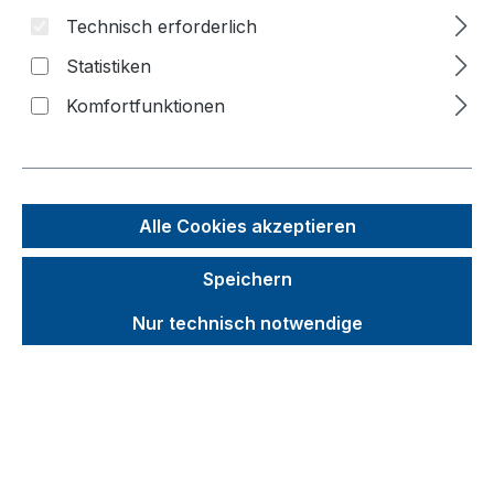
Technisch erforderlich
Statistiken
Bildergalerie überspringen
Komfortfunktionen
f
n
Alle Cookies akzeptieren
Speichern
Nur technisch notwendige
Unverbindliche Preisempfehlung (UVP):
358,30 €
Brutto
Netto