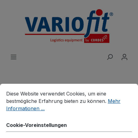
alt springen
Cookie-Voreinstellungen
Diese Website verwendet Cookies, um eine bestmögliche E
Produkte
Branchenlösungen
Diese Website verwendet Cookies, um eine
Palettenhandling
bestmögliche Erfahrung bieten zu können.
Mehr
Verzinkte Palettenaufsätze
Informationen ...
Palettenaufsatz Typ 64,
Cookie-Voreinstellungen
verzinkt