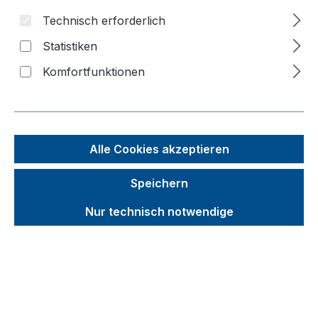
Bildergalerie überspringen
Technisch erforderlich
f
Statistiken
n
Komfortfunktionen
Alle Cookies akzeptieren
Speichern
Nur technisch notwendige
Unverbindliche Preisempfehlung (UVP):
261,05 €
Brutto
Netto
Preise inkl. MwSt. inkl. Versandkosten