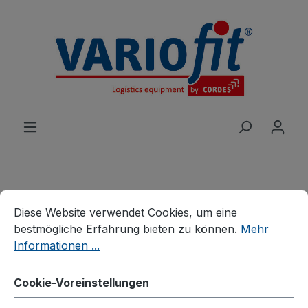
alt springen
Cookie-Voreinstellungen
Diese Website verwendet Cookies, um eine bestmögliche E
Produkte
Branchenlösungen
Diese Website verwendet Cookies, um eine
Palettenhandling
Palettenaufsätze
bestmögliche Erfahrung bieten zu können.
Mehr
Informationen ...
Palettenaufsatz Typ 64
Cookie-Voreinstellungen