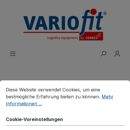
alt springen
Cookie-Voreinstellungen
Diese Website verwendet Cookies, um eine bestmögliche E
Produkte
Branchenlösungen
Diese Website verwendet Cookies, um eine
Palettenhandling
Palettenaufsätze
bestmögliche Erfahrung bieten zu können.
Mehr
Informationen ...
Palettenaufsatz Typ 64
Cookie-Voreinstellungen