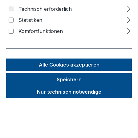
Bildergalerie überspringen
Technisch erforderlich
f
Statistiken
n
Komfortfunktionen
Alle Cookies akzeptieren
Speichern
Nur technisch notwendige
Unverbindliche Preisempfehlung (UVP):
248,67 €
Brutto
Netto
Preise inkl. MwSt. inkl. Versandkosten