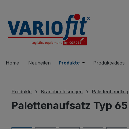
springen
Zur Hauptnavigation springen
Home
Neuheiten
Produkte
Öffne oder Schließe 
Produktvideos
Produkte
Branchenlösungen
Palettenhandling
Palettenaufsatz Typ 65