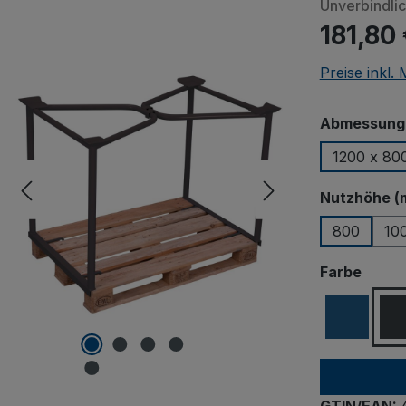
Unverbindli
181,80
Preise inkl.
Abmessungen
1200 x 80
Nutzhöhe (
800
10
ausw
Farbe