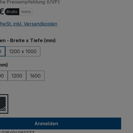
che Preisempfehlung (UVP):
 €
Brutto
Netto
 MwSt. inkl. Versandkosten
auswählen
 - Breite x Tiefe (mm)
0
1200 x 1000
auswählen
mm)
00
1200
1600
ählen
Anmelden