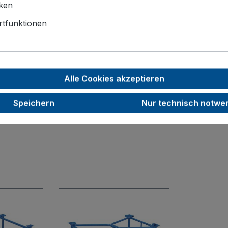
1200 x 800
iken
800
tfunktionen
3
1500
Alle Cookies akzeptieren
22,0
RAL 7016
Speichern
Nur technisch notwe