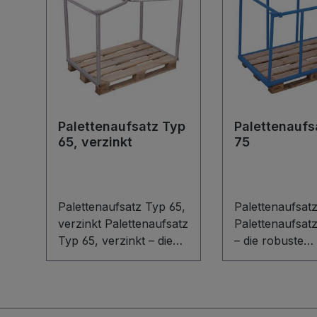
Palettenaufsatz Typ
Palettenaufs
65, verzinkt
75
Palettenaufsatz Typ 65,
Palettenaufsat
verzinkt Palettenaufsatz
Palettenaufsat
Typ 65, verzinkt – die
– die robuste
robuste
Schweißkonstr
Schweißkonstruktion
aus Stahl für 
aus Stahl für Euro- und
Ordnung im Lag
Industriepaletten.
Passend für Eu