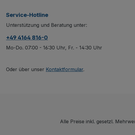
Stapelbar und mit zwei
Industriepalette
Bügeln samt
Aufsatz stapel
Service-Hotline
Hakenverbindung
(gestapelt nicht
Unterstützung und Beratung unter:
stabilisiert, bleiben alle
verfahrbar) un
Seiten offen und Ihre
über Längsseite
+49 4164 816-0
Ware von jeder Seite
4 vertikalen
zugänglich. Die
Rundrohren, w
Mo-Do. 07:00 - 16:30 Uhr, Fr. - 14:30 Uhr
feuerverzinkte
die Schmalseit
Oberfläche schützt
bleiben. Dauerh
dauerhaft, bei
oberflächenges
Oder über unser
Kontaktformular
.
Nichtgebrauch lässt
schlag- und kra
sich der Aufsatz
sowie bei
platzsparend
Nichtgebrauch
zusammenlegen.
platzsparend
zusammenlegba
Alle Preise inkl. gesetzl. Mehrwe