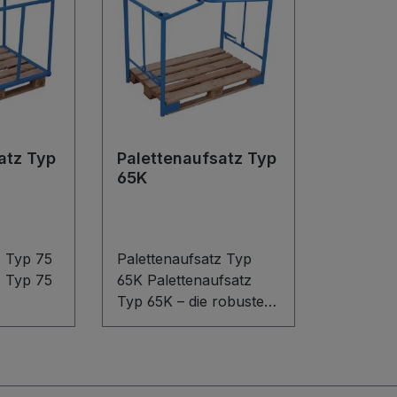
atz Typ
Palettenaufsatz Typ
65K
z Typ 75
Palettenaufsatz Typ
z Typ 75
65K Palettenaufsatz
Typ 65K – die robuste
uktion
Schweißkonstruktion
maximale
aus Stahl für Euro- und
er.
Industriepaletten.
ro- oder
Stapeln Sie Ihre