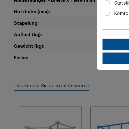
Abmessungen - Breite x Tiefe (mm):
Statist
Nutzhöhe (mm):
Komfor
Stapelung:
Auflast (kg):
Gewicht (kg):
Farbe:
Das könnte Sie auch interessieren
Produktgalerie überspringen