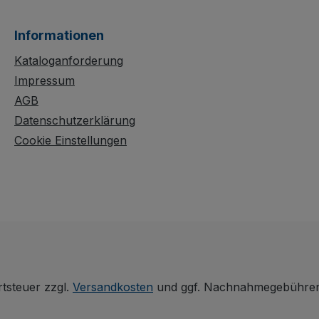
n, ist der
beladenen Paletten
bar
sicher, auch
Informationen
nachträglich montierbar
d verfügt
dank manueller
Kataloganforderung
n mit je
Klemmfunktion. Zwei
Impressum
Bügel mit
AGB
ährend
Hakenverbindung
Datenschutzerklärung
en offen
sorgen für zusätzliche
Cookie Einstellungen
aft
Stabilität. Die dauerhaft
chützt,
oberflächengeschützte,
tzfest
schlag- und kratzfeste
Ausführung lässt sich
bei Nichtgebrauch
platzsparend
r.
zusammenlegen.
rtsteuer zzgl.
Versandkosten
und ggf. Nachnahmegebühren,