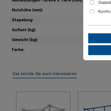
Abmessungen - Breite x Tiefe (mm):
Statist
Nutzhöhe (mm):
Komfor
Stapelung:
Auflast (kg):
Gewicht (kg):
Farbe:
Das könnte Sie auch interessieren
Produktgalerie überspringen