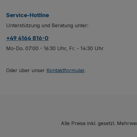
Stapelbar und mit zwei
Industriepalette
Bügeln samt
Aufsatz stapel
Service-Hotline
Hakenverbindung
(gestapelt nicht
Unterstützung und Beratung unter:
stabilisiert, bleiben alle
verfahrbar) un
Seiten offen und Ihre
über Längsseite
+49 4164 816-0
Ware von jeder Seite
4 vertikalen
zugänglich. Die
Rundrohren, w
Mo-Do. 07:00 - 16:30 Uhr, Fr. - 14:30 Uhr
feuerverzinkte
die Schmalseit
Oberfläche schützt
bleiben. Dauerh
dauerhaft, bei
oberflächenges
Oder über unser
Kontaktformular
.
Nichtgebrauch lässt
schlag- und kra
sich der Aufsatz
sowie bei
platzsparend
Nichtgebrauch
zusammenlegen.
platzsparend
zusammenlegba
Alle Preise inkl. gesetzl. Mehrwe