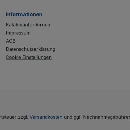
n, ist der
beladenen Paletten
bar
sicher, auch
Informationen
nachträglich montierbar
d verfügt
dank manueller
Kataloganforderung
n mit je
Klemmfunktion. Zwei
Impressum
Bügel mit
AGB
ährend
Hakenverbindung
Datenschutzerklärung
en offen
sorgen für zusätzliche
Cookie Einstellungen
aft
Stabilität. Die dauerhaft
chützt,
oberflächengeschützte,
tzfest
schlag- und kratzfeste
Ausführung lässt sich
bei Nichtgebrauch
platzsparend
r.
zusammenlegen.
rtsteuer zzgl.
Versandkosten
und ggf. Nachnahmegebühren,