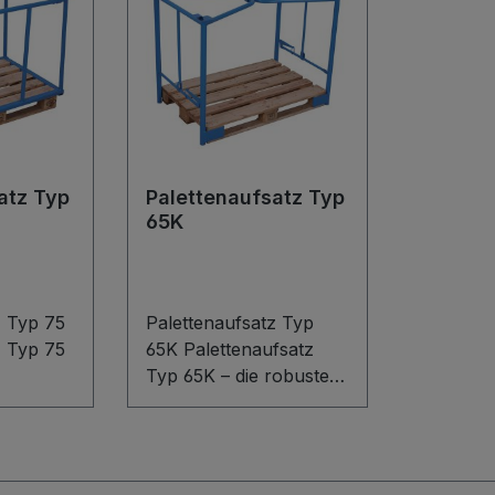
atz Typ
Palettenaufsatz Typ
65K
z Typ 75
Palettenaufsatz Typ
z Typ 75
65K Palettenaufsatz
Typ 65K – die robuste
uktion
Schweißkonstruktion
maximale
aus Stahl für Euro- und
er.
Industriepaletten.
ro- oder
Stapeln Sie Ihre