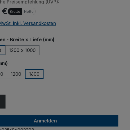
che Preisempfehlung (UVP):
 €
Brutto
Netto
 MwSt. inkl. Versandkosten
auswählen
 - Breite x Tiefe (mm)
0
1200 x 1000
auswählen
mm)
00
1200
1600
ählen
Anmelden