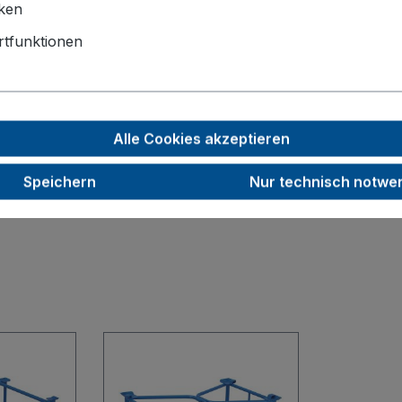
1200 x 800
iken
1600
tfunktionen
3
750
Alle Cookies akzeptieren
31,5
RAL 5010
Speichern
Nur technisch notwe