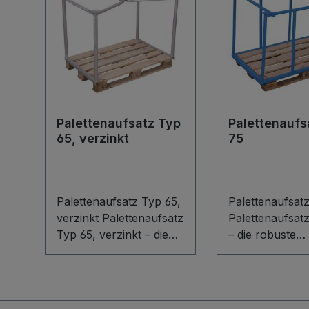
Palettenaufsatz Typ
Palettenaufs
65, verzinkt
75
Palettenaufsatz Typ 65,
Palettenaufsat
verzinkt Palettenaufsatz
Palettenaufsat
Typ 65, verzinkt – die
– die robuste
robuste
Schweißkonstr
Schweißkonstruktion
aus Stahl für 
aus Stahl für Euro- und
Ordnung im Lag
Industriepaletten.
Passend für Eu