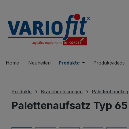
springen
Zur Hauptnavigation springen
Home
Neuheiten
Produkte
Öffne oder Schließe 
Produktvideos
Produkte
Branchenlösungen
Palettenhandling
Palettenaufsatz Typ 65