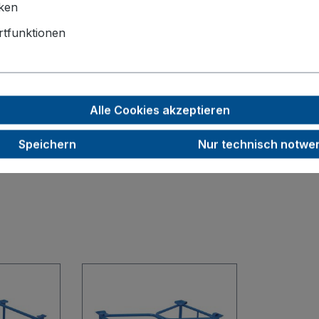
1200 x 800
iken
1600
tfunktionen
3
750
Alle Cookies akzeptieren
31,5
RAL 7016
Speichern
Nur technisch notwe