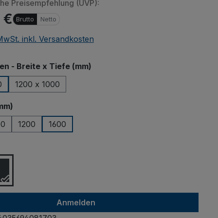
che Preisempfehlung (UVP):
 €
Brutto
Netto
 MwSt. inkl. Versandkosten
auswählen
 - Breite x Tiefe (mm)
0
1200 x 1000
auswählen
mm)
00
1200
1600
ählen
Anmelden