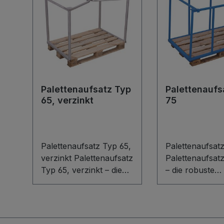
Palettenaufsatz Typ
Palettenaufs
65, verzinkt
75
Palettenaufsatz Typ 65,
Palettenaufsat
verzinkt Palettenaufsatz
Palettenaufsat
Typ 65, verzinkt – die
– die robuste
robuste
Schweißkonstr
Schweißkonstruktion
aus Stahl für 
aus Stahl für Euro- und
Ordnung im Lag
Industriepaletten.
Passend für Eu