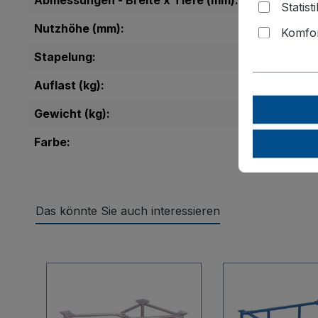
Abmessungen - Breite x Tiefe (mm):
Statist
Nutzhöhe (mm):
Komfor
Stapelung:
Auflast (kg):
Gewicht (kg):
Farbe:
Das könnte Sie auch interessieren
Produktgalerie überspringen