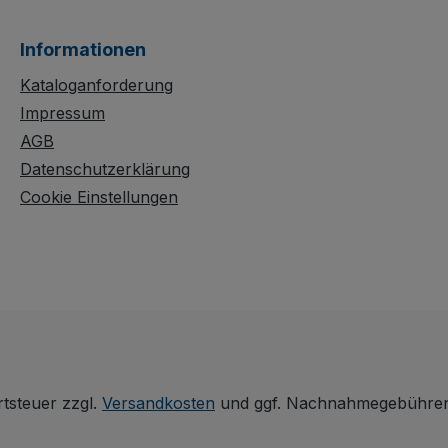
n, ist der
beladenen Paletten
bar
sicher, auch
Informationen
nachträglich montierbar
d verfügt
dank manueller
Kataloganforderung
n mit je
Klemmfunktion. Zwei
Impressum
Bügel mit
AGB
ährend
Hakenverbindung
Datenschutzerklärung
en offen
sorgen für zusätzliche
Cookie Einstellungen
aft
Stabilität. Die dauerhaft
chützt,
oberflächengeschützte,
tzfest
schlag- und kratzfeste
Ausführung lässt sich
bei Nichtgebrauch
platzsparend
r.
zusammenlegen.
rtsteuer zzgl.
Versandkosten
und ggf. Nachnahmegebühren,