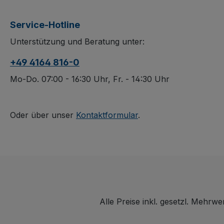
Stapelbar und mit zwei
Industriepalette
Bügeln samt
Aufsatz stapel
Service-Hotline
Hakenverbindung
(gestapelt nicht
Unterstützung und Beratung unter:
stabilisiert, bleiben alle
verfahrbar) un
Seiten offen und Ihre
über Längsseite
+49 4164 816-0
Ware von jeder Seite
4 vertikalen
zugänglich. Die
Rundrohren, w
Mo-Do. 07:00 - 16:30 Uhr, Fr. - 14:30 Uhr
feuerverzinkte
die Schmalseit
Oberfläche schützt
bleiben. Dauerh
dauerhaft, bei
oberflächenges
Oder über unser
Kontaktformular
.
Nichtgebrauch lässt
schlag- und kra
sich der Aufsatz
sowie bei
platzsparend
Nichtgebrauch
zusammenlegen.
platzsparend
zusammenlegba
Alle Preise inkl. gesetzl. Mehrwe