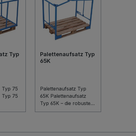
atz Typ
Palettenaufsatz Typ
65K
z Typ 75
Palettenaufsatz Typ
z Typ 75
65K Palettenaufsatz
Typ 65K – die robuste
uktion
Schweißkonstruktion
maximale
aus Stahl für Euro- und
er.
Industriepaletten.
ro- oder
Stapeln Sie Ihre