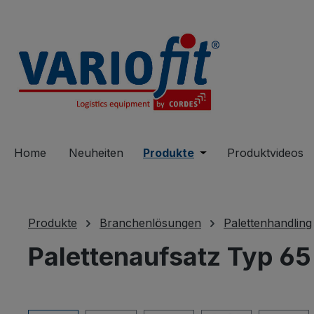
springen
Zur Hauptnavigation springen
Home
Neuheiten
Produkte
Öffne oder Schließe 
Produktvideos
Produkte
Branchenlösungen
Palettenhandling
Palettenaufsatz Typ 65