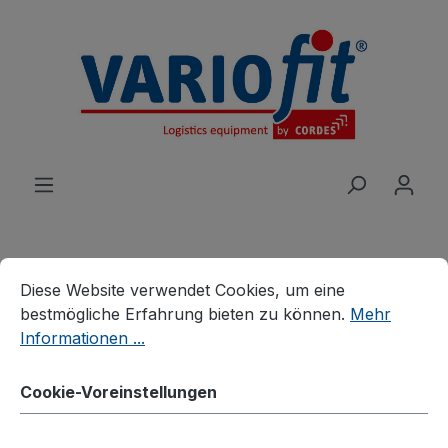
alt springen
Cookie-Voreinstellungen
Diese Website verwendet Cookies, um eine bestmögliche E
Diese Website verwendet Cookies, um eine
Produkte
Branchenlösungen
bestmögliche Erfahrung bieten zu können.
Mehr
Palettenhandling
Palettenaufsätze
Informationen ...
Palettenaufsatz Typ 65
Cookie-Voreinstellungen