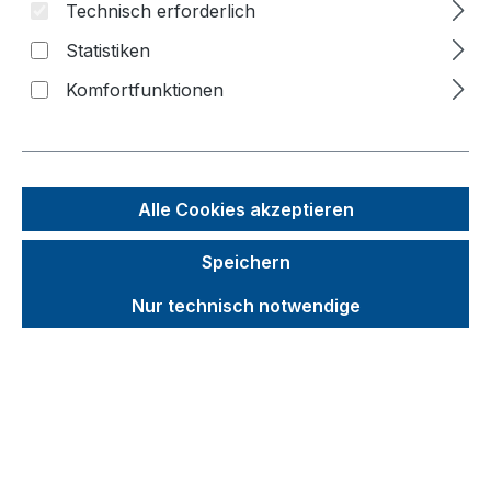
Technisch erforderlich
Bildergalerie überspringen
Statistiken
Komfortfunktionen
Alle Cookies akzeptieren
Speichern
Nur technisch notwendige
Unverbindliche Preisempfehlung (UVP):
213,98 €
Brutto
Netto
Preise inkl. MwSt. inkl. Versandkosten