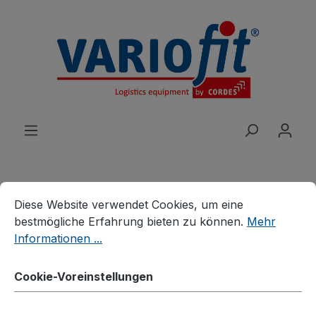
alt springen
Cookie-Voreinstellungen
Diese Website verwendet Cookies, um eine bestmögliche E
Diese Website verwendet Cookies, um eine
Produkte
Branchenlösungen
bestmögliche Erfahrung bieten zu können.
Mehr
Palettenhandling
Palettenaufsätze
Informationen ...
Palettenaufsatz Typ 65
Cookie-Voreinstellungen