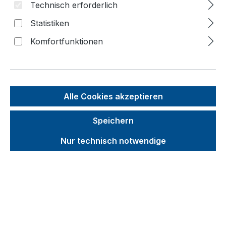
Technisch erforderlich
Bildergalerie überspringen
Statistiken
Komfortfunktionen
Alle Cookies akzeptieren
Speichern
Nur technisch notwendige
Unverbindliche Preisempfehlung (UVP):
226,38 €
Brutto
Netto
Preise inkl. MwSt. inkl. Versandkosten