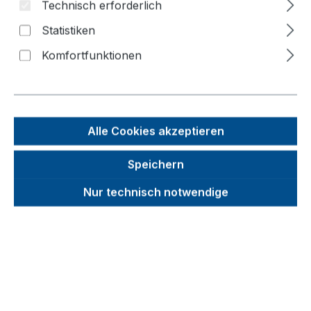
Technisch erforderlich
Statistiken
Bildergalerie überspringen
Komfortfunktionen
f
n
Alle Cookies akzeptieren
Speichern
Nur technisch notwendige
Unverbindliche Preisempfehlung (UVP):
280,94 €
Brutto
Netto