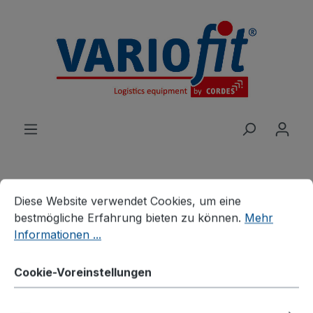
alt springen
Cookie-Voreinstellungen
Diese Website verwendet Cookies, um eine bestmögliche E
Diese Website verwendet Cookies, um eine
Produkte
Branchenlösungen
bestmögliche Erfahrung bieten zu können.
Mehr
Palettenhandling
Informationen ...
Verzinkte Palettenaufsätze
Palettenaufsatz Typ 65K,
Cookie-Voreinstellungen
verzinkt