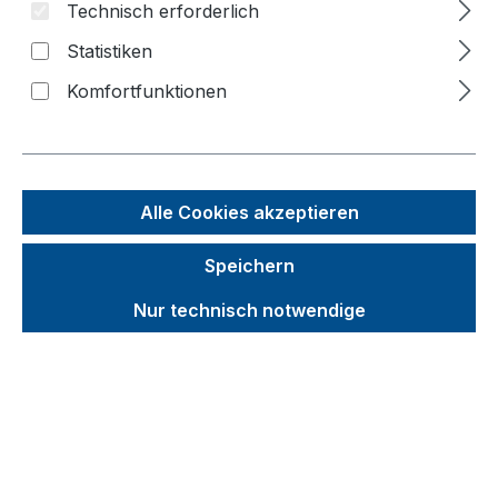
Technisch erforderlich
Bildergalerie überspringen
Statistiken
f
n
Komfortfunktionen
Alle Cookies akzeptieren
Speichern
Nur technisch notwendige
Unverbindliche Preisempfehlung (UVP):
259,18 €
Brutto
Netto
Preise inkl. MwSt. inkl. Versandkosten