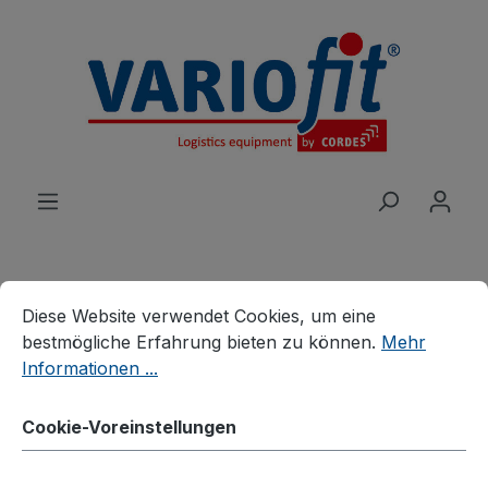
alt springen
Cookie-Voreinstellungen
Diese Website verwendet Cookies, um eine bestmögliche E
Diese Website verwendet Cookies, um eine
Produkte
Branchenlösungen
bestmögliche Erfahrung bieten zu können.
Mehr
Palettenhandling
Palettenaufsätze
Informationen ...
Palettenaufsatz Typ 65K
Cookie-Voreinstellungen