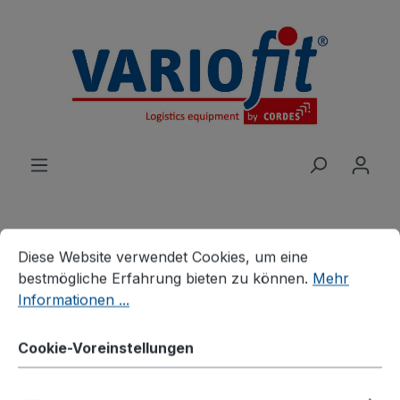
alt springen
Cookie-Voreinstellungen
Diese Website verwendet Cookies, um eine bestmögliche E
Diese Website verwendet Cookies, um eine
Produkte
Branchenlösungen
bestmögliche Erfahrung bieten zu können.
Mehr
Palettenhandling
Informationen ...
Verzinkte Palettenaufsätze
Palettenaufsatz Typ 66,
Cookie-Voreinstellungen
verzinkt