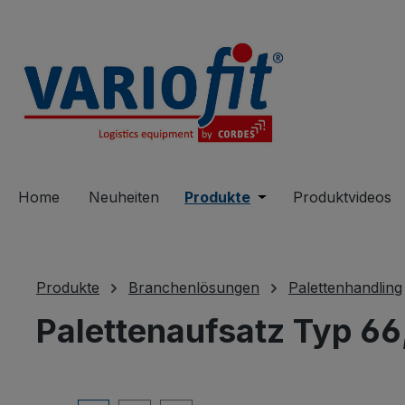
springen
Zur Hauptnavigation springen
Home
Neuheiten
Produkte
Öffne oder Schließe 
Produktvideos
Produkte
Branchenlösungen
Palettenhandling
Palettenaufsatz Typ 66,