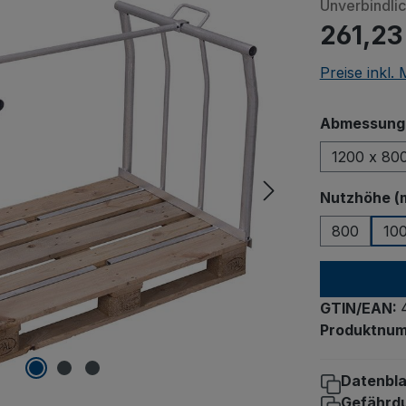
Unverbindli
261,23
Preise inkl.
Abmessungen
1200 x 80
Nutzhöhe (
800
10
GTIN/EAN:
Produktnu
Datenbla
Gefährd