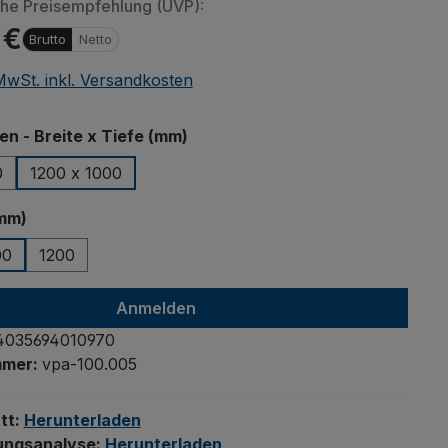
che Preisempfehlung (UVP):
 €
Brutto
Netto
 MwSt. inkl. Versandkosten
auswählen
 - Breite x Tiefe (mm)
0
1200 x 1000
auswählen
mm)
00
1200
Anmelden
4035694010970
mmer:
vpa-100.005
tt:
Herunterladen
ungsanalyse:
Herunterladen