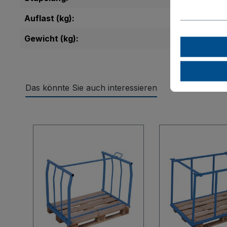
Auflast (kg):
Gewicht (kg):
Das könnte Sie auch interessieren
Produktgalerie überspringen