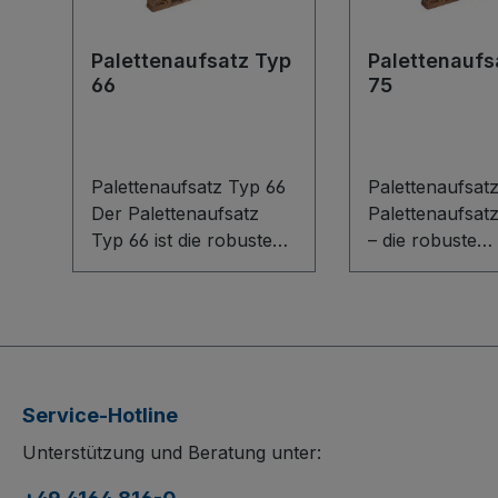
Palettenaufsatz Typ
Palettenaufs
66
75
Palettenaufsatz Typ 66
Palettenaufsat
Der Palettenaufsatz
Palettenaufsat
Typ 66 ist die robuste
– die robuste
Lösung für geordnete
Schweißkonstr
Lagerprozesse. Die
aus Stahl für 
Schweißkonstruktion
Ordnung im Lag
aus Stahl passt perfekt
Passend für Eu
auf Euro- und
Industriepalette
Industriepaletten und ist
Aufsatz stapel
Service-Hotline
stapelbar (nicht
(gestapelt nicht
Unterstützung und Beratung unter:
verfahrbar im Stapel).
verfahrbar) un
Schmalseiten mit
über Längsseite