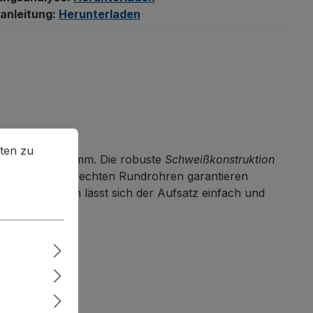
anleitung:
Herunterladen
en zu können.
Mehr Informationen ...
ten zu
tten 1200 x 1000 mm. Die robuste
Schweißkonstruktion
eiten mit senkrechten Rundrohren garantieren
 Nichtgebrauch lässt sich der Aufsatz einfach und