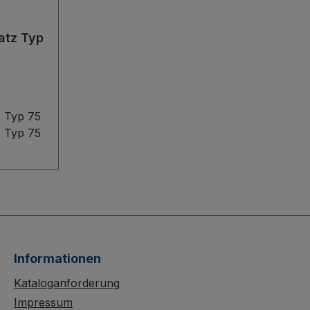
atz Typ
z Typ 75
z Typ 75
uktion
maximale
er.
ro- oder
n, ist der
bar
Informationen
d verfügt
Kataloganforderung
n mit je
Impressum