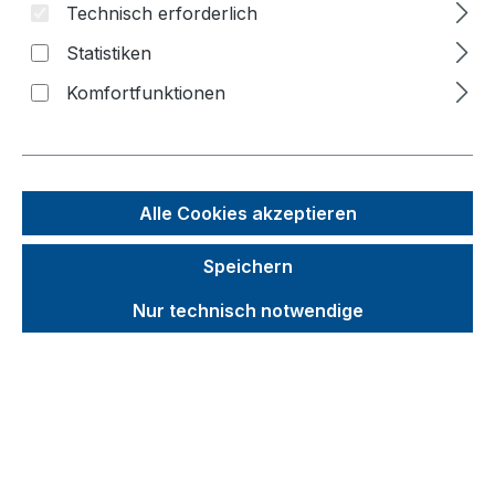
Bildergalerie überspringen
Technisch erforderlich
Statistiken
Komfortfunktionen
Alle Cookies akzeptieren
Speichern
Nur technisch notwendige
Unverbindliche Preisempfehlung (UVP):
206,57 €
Brutto
Netto
Preise inkl. MwSt. inkl. Versandkosten