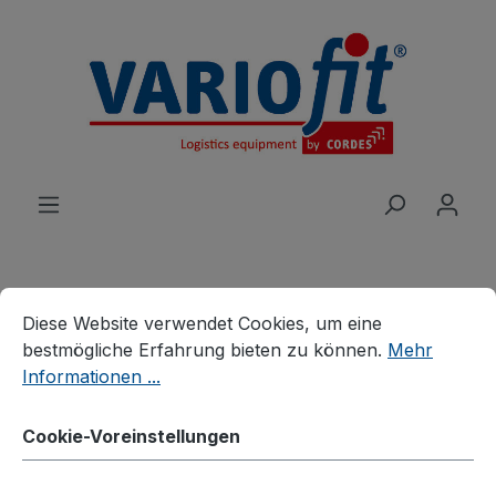
alt springen
Cookie-Voreinstellungen
Diese Website verwendet Cookies, um eine bestmögliche E
Diese Website verwendet Cookies, um eine
Produkte
Branchenlösungen
bestmögliche Erfahrung bieten zu können.
Mehr
Palettenhandling
Palettenaufsätze
Informationen ...
Palettenaufsatz Typ 66
Cookie-Voreinstellungen