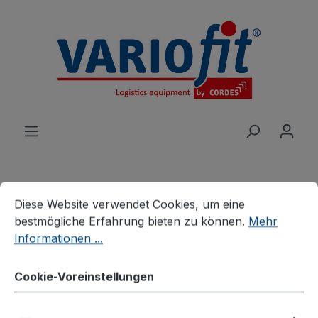
alt springen
Cookie-Voreinstellungen
Diese Website verwendet Cookies, um eine bestmögliche E
Diese Website verwendet Cookies, um eine
Produkte
Branchenlösungen
bestmögliche Erfahrung bieten zu können.
Mehr
Palettenhandling
Informationen ...
Verzinkte Palettenaufsätze
Palettenaufsatz Typ 75,
Cookie-Voreinstellungen
verzinkt