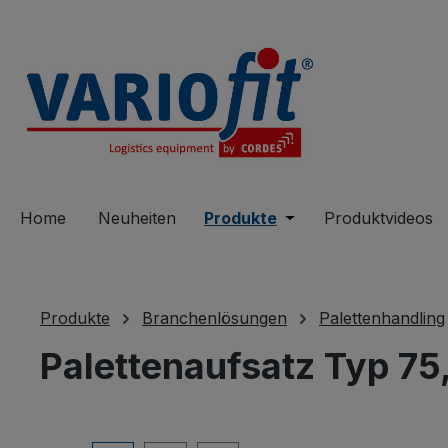
springen
Zur Hauptnavigation springen
Home
Neuheiten
Produkte
Öffne oder Schließe 
Produktvideos
Produkte
Branchenlösungen
Palettenhandling
Palettenaufsatz Typ 75,