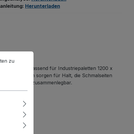
anleitung:
Herunterladen
en zu können.
Mehr Informationen ...
ten zu
che Lagerung
. Passend für Industriepaletten 1200 x
kalen Rundrohren sorgen für Halt, die Schmalseiten
h platzsparend zusammenlegbar.