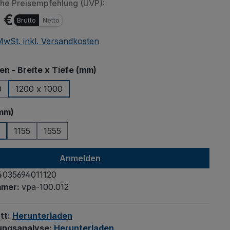
che Preisempfehlung (UVP):
 €
Brutto
Netto
 MwSt. inkl. Versandkosten
auswählen
 - Breite x Tiefe (mm)
0
1200 x 1000
auswählen
mm)
1155
1555
Anmelden
4035694011120
mmer:
vpa-100.012
tt:
Herunterladen
ungsanalyse:
Herunterladen