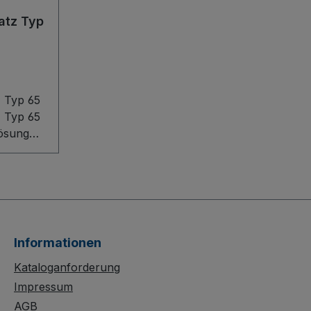
atz Typ
z Typ 65
z Typ 65
Lösung
ie
uktion
 perfekt
n und ist
Informationen
ch im
stand
Kataloganforderung
r. Alle
Impressum
en,
AGB