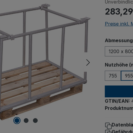
Unverbindli
283,29
Preise inkl.
Abmessungen
1200 x 80
Nutzhöhe (
755
955
GTIN/EAN:
Produktnu
Datenbla
Gefährd