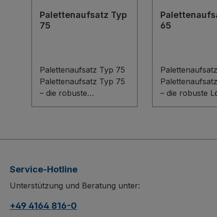
Palettenaufsatz Typ
Palettenaufs
75
65
Palettenaufsatz Typ 75
Palettenaufsat
Palettenaufsatz Typ 75
Palettenaufsat
– die robuste
– die robuste 
Schweißkonstruktion
für flexible
aus Stahl für maximale
Lagerlogistik. D
Ordnung im Lager.
Schweißkonstr
Passend für Euro- oder
aus Stahl passt
Industriepaletten, ist der
auf Euro- und
Aufsatz stapelbar
Industriepalette
Service-Hotline
(gestapelt nicht
stapelbar, jedo
Unterstützung und Beratung unter:
verfahrbar) und verfügt
gestapelten Zu
über Längsseiten mit je
nicht verfahrba
+49 4164 816-0
4 vertikalen
Seiten sind off