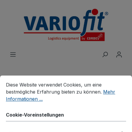
alt springen
Cookie-Voreinstellungen
Diese Website verwendet Cookies, um eine bestmögliche E
Diese Website verwendet Cookies, um eine
Produkte
Branchenlösungen
bestmögliche Erfahrung bieten zu können.
Mehr
Palettenhandling
Informationen ...
Verzinkte Palettenaufsätze
Palettenaufsatz Typ 75,
Cookie-Voreinstellungen
verzinkt