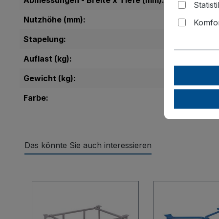
Abmessungen - Breite x Tiefe (mm):
Statist
Nutzhöhe (mm):
Komfor
Stapelung:
Auflast (kg):
Gewicht (kg):
Farbe:
Das könnte Sie auch interessieren
Produktgalerie überspringen