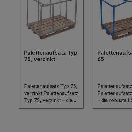
Palettenaufsatz Typ
Palettenaufs
75, verzinkt
65
Palettenaufsatz Typ 75,
Palettenaufsat
verzinkt Palettenaufsatz
Palettenaufsat
Typ 75, verzinkt – die
– die robuste 
robuste
für flexible
Schweißkonstruktion
Lagerlogistik. D
aus Stahl für eine
Schweißkonstr
sichere und
aus Stahl passt