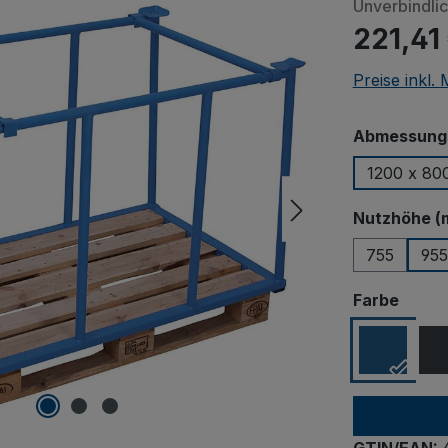
Unverbindli
221,41
Preise inkl.
Abmessungen
1200 x 80
Nutzhöhe (
755
955
ausw
Farbe