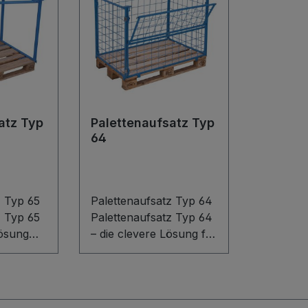
atz Typ
Palettenaufsatz Typ
64
z Typ 65
Palettenaufsatz Typ 64
z Typ 65
Palettenaufsatz Typ 64
Lösung
– die clevere Lösung für
sichere, flexible
ie
Lagerung. Die robuste
uktion
Schweißkonstruktion
 perfekt
aus Stahl passt auf