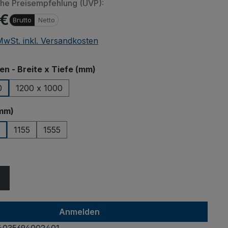
che Preisempfehlung (UVP):
 €
Brutto
Netto
 MwSt. inkl. Versandkosten
auswählen
 - Breite x Tiefe (mm)
0
1200 x 1000
auswählen
mm)
1155
1555
ählen
Anmelden