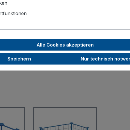
1200 x 800
iken
955
tfunktionen
4
2000
Alle Cookies akzeptieren
31,5
RAL 5010
Speichern
Nur technisch notwe