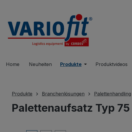
springen
Zur Hauptnavigation springen
Home
Neuheiten
Produkte
Öffne oder Schließe 
Produktvideos
Produkte
Branchenlösungen
Palettenhandling
Palettenaufsatz Typ 75