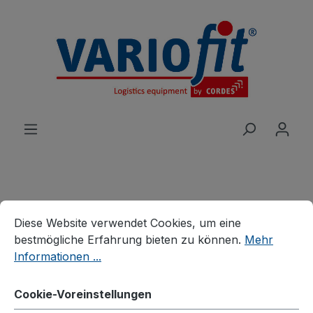
alt springen
Cookie-Voreinstellungen
Diese Website verwendet Cookies, um eine bestmögliche E
Produkte
Karren
Plattenkarren
Diese Website verwendet Cookies, um eine
Plattenkarre mit variabler
bestmögliche Erfahrung bieten zu können.
Mehr
Informationen ...
Plattensicherung
Cookie-Voreinstellungen