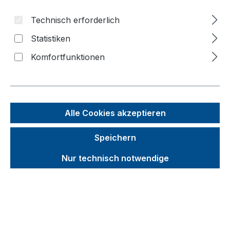
Bildergalerie überspringen
Technisch erforderlich
Statistiken
f
n
Komfortfunktionen
Alle Cookies akzeptieren
Speichern
Nur technisch notwendige
Unverbindliche Preisempfehlung (UVP):
341,92 €
Brutto
Netto
Preise inkl. MwSt. inkl. Versandkosten