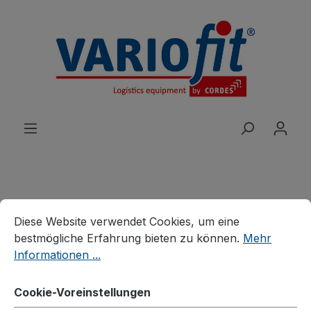
alt springen
Cookie-Voreinstellungen
Diese Website verwendet Cookies, um eine bestmögliche E
Produkte
Karren
Plattenkarren
Diese Website verwendet Cookies, um eine
Plattenkarre mit variabler
bestmögliche Erfahrung bieten zu können.
Mehr
Informationen ...
Plattensicherung
Cookie-Voreinstellungen