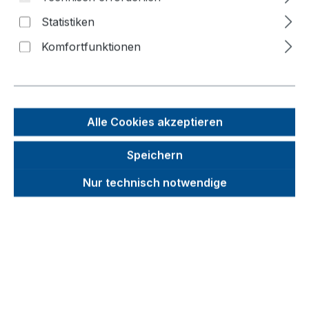
Statistiken
Bildergalerie überspringen
Komfortfunktionen
Alle Cookies akzeptieren
Speichern
Nur technisch notwendige
Unverbindliche Preisempfehlung (UVP):
539,94 €
Brutto
Netto
Preise inkl. MwSt. inkl. Versandkosten