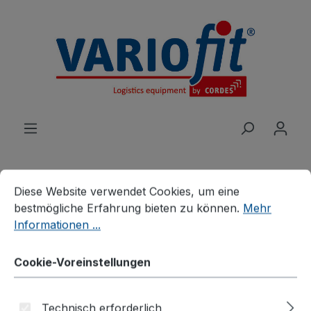
alt springen
Cookie-Voreinstellungen
Diese Website verwendet Cookies, um eine bestmögliche E
Diese Website verwendet Cookies, um eine
bestmögliche Erfahrung bieten zu können.
Mehr
Produkte
Wagen
Informationen ...
Plattenwagen/Plattenständer
Plattenwagen einseitig
Cookie-Voreinstellungen
Plattenwagen
Technisch erforderlich