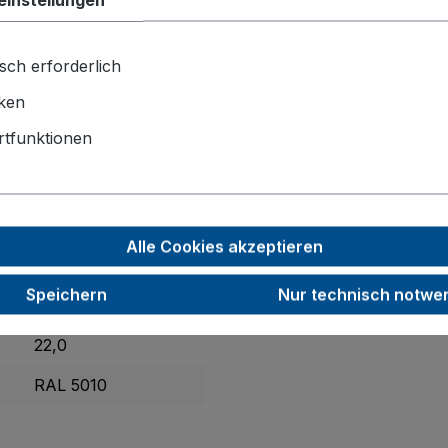
ling
kompletter Reifenstapel zum Vergnügen. Die robuste
S
hutzblechen ausgestattet. Ein großer Schiebebügel mit w
sches Arbeiten. Die Oberfläche ist dauerhaft geschützt, 
sch erforderlich
 auf Spezial-Kunststofffelge mit Präzisions-Rillenkugellage
iken
tfunktionen
705 x 740 x 1600
Luftbereifung
260
Alle Cookies akzeptieren
85
Speichern
Nur technisch notwe
200
22,0
RAL 5010