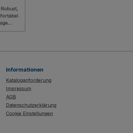
 Robust,
fortabel
sige
g für
Die
h eine
uktion
Informationen
eine
ige,
Kataloganforderung
tzfeste
Impressum
ei
AGB
-
Datenschutzerklärung
griffe
Cookie Einstellungen
imale
rend die
it