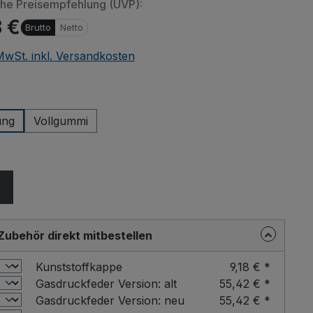
che Preisempfehlung (UVP):
 €
Brutto
Netto
 MwSt. inkl. Versandkosten
wählen
ung
Vollgummi
ählen
Zubehör direkt mitbestellen
Kunststoffkappe
9,18 € *
Gasdruckfeder Version: alt
55,42 € *
Gasdruckfeder Version: neu
55,42 € *