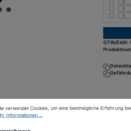
GTIN/EAN:
Produktnu
Datenbla
Gefährd
stellungen
 verwendet Cookies, um eine bestmögliche Erfahrung biet
te verwendet Cookies, um eine bestmögliche Erfahrung bie
r Informationen ...
einstellungen