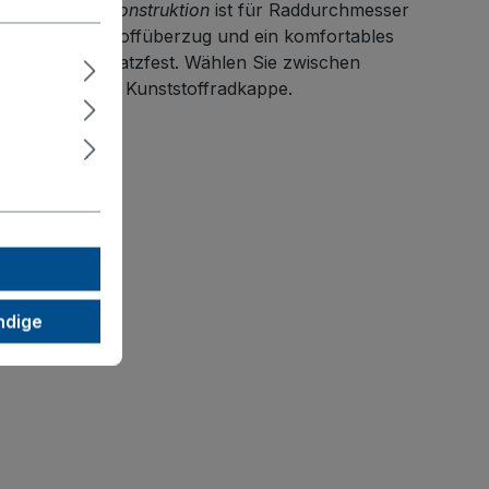
tahl-Schweißkonstruktion
ist für Raddurchmesser
eichem Kunststoffüberzug und ein komfortables
schlag- und kratzfest. Wählen Sie zwischen
r und eleganter Kunststoffradkappe.
ndige