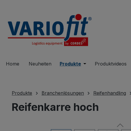
springen
Zur Hauptnavigation springen
Home
Neuheiten
Produkte
Öffne oder Schließe 
Produktvideos
Produkte
Branchenlösungen
Reifenhandling
Reifenkarre hoch