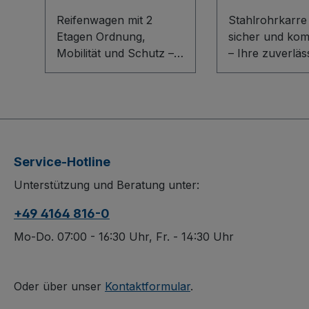
Reifenwagen mit 2
Stahlrohrkarre
Etagen Ordnung,
sicher und kom
Mobilität und Schutz –
– Ihre zuverläs
der Reifenwagen mit 2
Transportlösun
Etagen ist die ideale
jeden Einsatz. 
Lösung für Reifenlager,
Stahlrohrkarre
Werkstatt oder
überzeugt durc
Autohaus. Die robuste
stabile
Schweißkonstruktion
Schweißkonstr
Service-Hotline
aus Stahl mit
aus Stahl und 
Unterstützung und Beratung unter:
verzinkten,
widerstandsfäh
verschraubten
schlag- und kra
+49 4164 816-0
Verbindungsrohren
Oberfläche. Zw
ermöglicht eine variable
innovative PVC
Mo-Do. 07:00 - 16:30 Uhr, Fr. - 14:30 Uhr
Breite und passt für
Sicherheitshand
Raddurchmesser von
sorgen für opt
540–820 mm.
Kontrolle, wäh
Oder über unser
Kontaktformular
.
Dauerhaft
Stahlschaufel m