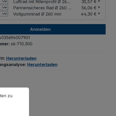
Luftrad mit Rillenprofil Ø 260 mm
35,57 € *
Pannensicheres Rad Ø 260 mm
56,06 € *
Vollgummirad Ø 260 mm
44,30 € *
Anmelden
4035694007901
mmer:
sk-710.300
tt:
Herunterladen
ungsanalyse:
Herunterladen
en zu können.
Mehr Informationen ...
ten zu