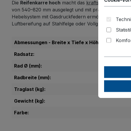
Die
Reifenkarre hoch
macht das
kraftsparende Hand
von 540–820 mm ausgelegt und mit praktischen Radsc
Hebelsystem mit Gasdruckfedern ermöglichen ergonomi
Techni
Luftbereifung auf Stahlfelge oder Vollgummibereifung
Statist
Komfor
Abmessungen - Breite x Tiefe x Höhe (mm):
Radsatz:
Rad Ø (mm):
Radbreite (mm):
Traglast (kg):
Gewicht (kg):
Farbe: