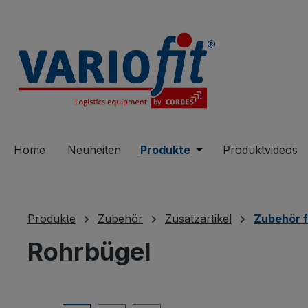
springen
Zur Hauptnavigation springen
Home
Neuheiten
Produkte
Öffne oder Schließe 
Produktvideos
Produkte
Zubehör
Zusatzartikel
Zubehör 
Rohrbügel