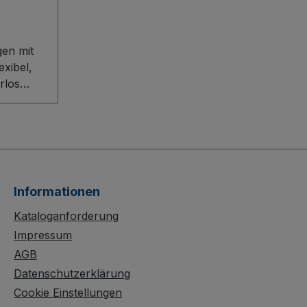
en mit
xibel,
rlos
en mit
erzeugt
ligentes
tem und
Informationen
ion mit
rofil.
Kataloganforderung
Impressum
us
AGB
chützter
Datenschutzerklärung
latte
Cookie Einstellungen
d