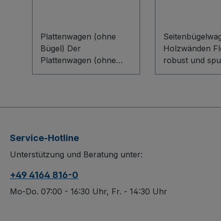
Plattenwagen (ohne
Seitenbügelwag
Bügel) Der
Holzwänden Fle
Plattenwagen (ohne
robust und spu
Bügel) überzeugt durch
unterwegs Der
eine robuste
Seitenbügelwag
Schweißkonstruktion
Holzwänden üb
aus Stahl und eine
durch sein intel
stirnseitige, 6-teilige,
Baukasten-Sys
höhenverstellbare
eine stabile
Service-Hotline
Anlaufrolle aus
Bodenkonstrukt
Unterstützung und Beratung unter:
Kunststoff. Die
innovativem L-P
Ladefläche aus
Die langlebigen
+49 4164 816-0
oberflächengeschützter
Längswände a
Holzwerkstoffplatte ist
oberflächenges
Mo-Do. 07:00 - 16:30 Uhr, Fr. - 14:30 Uhr
schlag- und kratzfest.
Holzwerkstoffp
Die spurlosen Räder
sind schlag- un