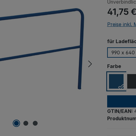
Unverbindli
41,75 
Preise inkl.
Beim Abspie
für Ladeflä
Vimeo od
Drittanbieter ü
990 x 640
Laden vo
ausw
Farbe
Ei
GTIN/EAN:
Produktnu