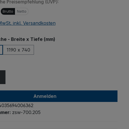
che Preisempfehlung (UVP):
€
Brutto
Netto
 MwSt. inkl. Versandkosten
len von eingebetteten Videos (YouTube,
auswählen
che - Breite x Tiefe (mm)
er andere Quellen) werden Daten an
bermittelt. Klicken Sie auf "Erlauben" um das
1190 x 740
n Drittanbieterinhalten zu erlauben.
ählen
nstellung merken und alle erlauben
Anmelden
4035694006362
mmer:
zsw-700.205