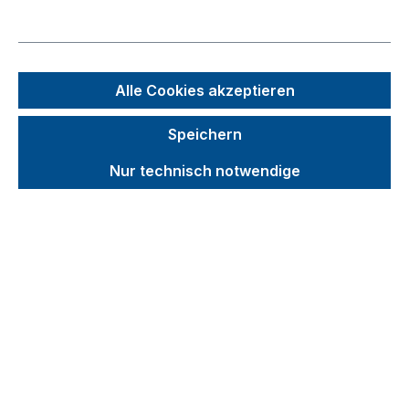
Bildergalerie überspringen
Alle Cookies akzeptieren
Speichern
Nur technisch notwendige
Unverbindliche Preisempfehlung (UVP):
21,66 €
Brutto
Netto
Preise inkl. MwSt. inkl. Versandkosten
auswählen
Abmessungen - Breite x Tiefe (mm)
305 x Ø 16
305 x Ø 22
305 x Ø 27