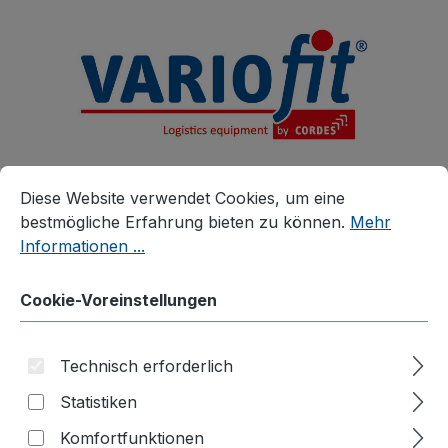
alt springen
Cookie-Voreinstellungen
Diese Website verwendet Cookies, um eine bestmögliche E
Diese Website verwendet Cookies, um eine
bestmögliche Erfahrung bieten zu können.
Mehr
Informationen ...
Cookie-Voreinstellungen
Produkte
Zubehör
Zusatzartikel
Zubehör für Werkstückwagen
Rohrträger
Technisch erforderlich
Statistiken
Komfortfunktionen