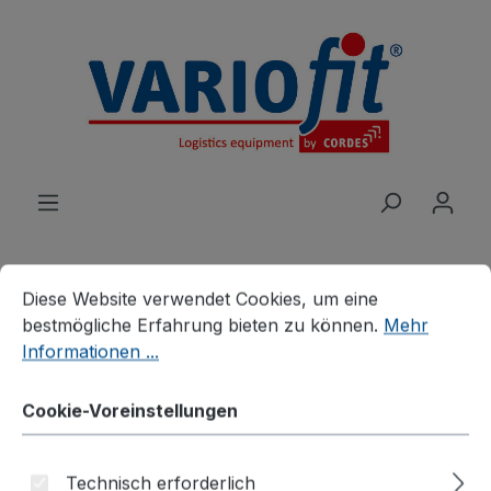
alt springen
Cookie-Voreinstellungen
Diese Website verwendet Cookies, um eine bestmögliche E
Diese Website verwendet Cookies, um eine
bestmögliche Erfahrung bieten zu können.
Mehr
Produkte
Wagen
Informationen ...
Handwagen/Fahrradanhänger
Rollenständer
Cookie-Voreinstellungen
Technisch erforderlich