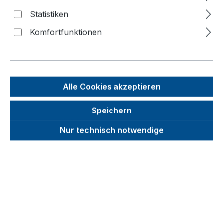
Bildergalerie überspringen
Statistiken
f
Komfortfunktionen
n
Alle Cookies akzeptieren
Speichern
Nur technisch notwendige
Unverbindliche Preisempfehlung (UVP):
291,43 €
Brutto
Netto
Preise inkl. MwSt. inkl. Versandkosten