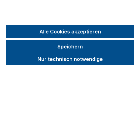
Bildergalerie überspringen
Alle Cookies akzeptieren
Speichern
Nur technisch notwendige
Unverbindliche Preisempfehlung (UVP):
38,36 €
Brutto
Netto
Preise inkl. MwSt. inkl. Versandkosten