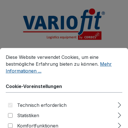
alt springen
Cookie-Voreinstellungen
Diese Website verwendet Cookies, um eine bestmögliche E
Diese Website verwendet Cookies, um eine
bestmögliche Erfahrung bieten zu können.
Mehr
Informationen ...
Produkte
Zubehör
Zusatzartikel
Cookie-Voreinstellungen
Zubehör für verzinkte Kommissionierwagen
Schiebe-/Ziehbügel
Technisch erforderlich
Statistiken
Komfortfunktionen