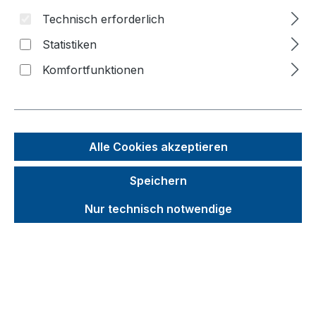
Technisch erforderlich
Bildergalerie überspringen
Statistiken
Komfortfunktionen
Alle Cookies akzeptieren
Speichern
Nur technisch notwendige
Unverbindliche Preisempfehlung (UVP):
329,88 €
Brutto
Netto
Preise inkl. MwSt. inkl. Versandkosten