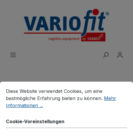
alt springen
Cookie-Voreinstellungen
Diese Website verwendet Cookies, um eine bestmögliche E
Produkte
Wagen
Systemwagen
Diese Website verwendet Cookies, um eine
Schiebebügelwagen
bestmögliche Erfahrung bieten zu können.
Mehr
Informationen ...
Schiebebügelwagen mit
senkrechten Rohren
Cookie-Voreinstellungen