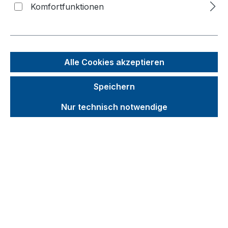
Komfortfunktionen
Bildergalerie überspringen
Alle Cookies akzeptieren
Speichern
Nur technisch notwendige
Unverbindliche Preisempfehlung (UVP):
44,92 €
Brutto
Netto
Preise inkl. MwSt. inkl. Versandkosten