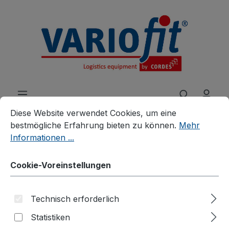
alt springen
Cookie-Voreinstellungen
Diese Website verwendet Cookies, um eine bestmögliche E
Diese Website verwendet Cookies, um eine
bestmögliche Erfahrung bieten zu können.
Mehr
Informationen ...
Produkte
Zubehör
Zusatzartikel
Cookie-Voreinstellungen
Schreibtafel für Format DIN
A4
Technisch erforderlich
Statistiken