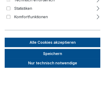
Technisch erforderlich
Statistiken
Bildergalerie überspringen
Komfortfunktionen
Alle Cookies akzeptieren
Speichern
Nur technisch notwendige
Unverbindliche Preisempfehlung (UVP):
974,09 €
Brutto
Netto
Preise inkl. MwSt. inkl. Versandkosten