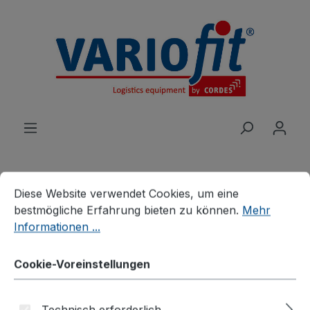
alt springen
Cookie-Voreinstellungen
Diese Website verwendet Cookies, um eine bestmögliche E
Diese Website verwendet Cookies, um eine
Produkte
Wagen
Tischwagen
bestmögliche Erfahrung bieten zu können.
Mehr
Schwere Tischwagen
Informationen ...
Schwerer ESD Tischwagen
Cookie-Voreinstellungen
mit 3 Ladeflächen