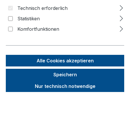
Technisch erforderlich
Bildergalerie überspringen
Statistiken
Komfortfunktionen
Alle Cookies akzeptieren
Speichern
Nur technisch notwendige
Unverbindliche Preisempfehlung (UVP):
466,66 €
Brutto
Netto
Preise inkl. MwSt. inkl. Versandkosten