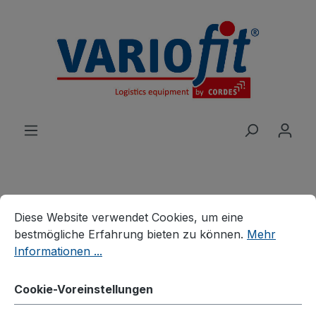
alt springen
Cookie-Voreinstellungen
Diese Website verwendet Cookies, um eine bestmögliche E
Produkte
Wagen
Tischwagen
Diese Website verwendet Cookies, um eine
Schwere Tischwagen
bestmögliche Erfahrung bieten zu können.
Mehr
Informationen ...
Schwerer Tischwagen mit
2 Ladeflächen
Cookie-Voreinstellungen