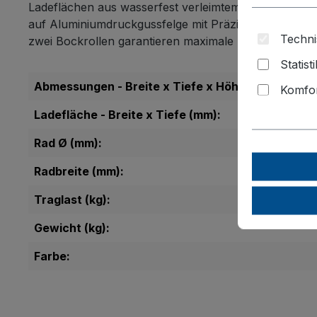
Ladeflächen aus wasserfest verleimtem Sperrholz mit
auf Aluminiumdruckgussfelge mit Präzisions-Rillenkug
Techni
zwei Bockrollen garantieren maximale Kontrolle und Si
Statist
Abmessungen - Breite x Tiefe x Höhe (mm):
Komfor
Ladefläche - Breite x Tiefe (mm):
Rad Ø (mm):
Radbreite (mm):
Traglast (kg):
Gewicht (kg):
Farbe: