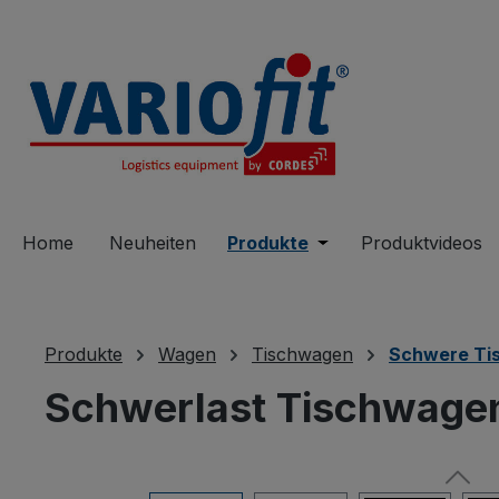
springen
Zur Hauptnavigation springen
Home
Neuheiten
Produkte
Öffne oder Schließe 
Produktvideos
Produkte
Wagen
Tischwagen
Schwere Ti
Schwerlast Tischwagen