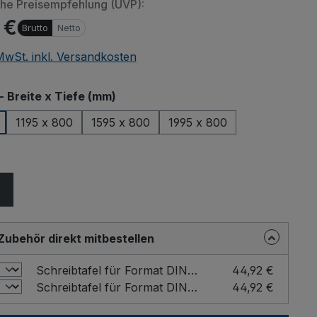
che Preisempfehlung (UVP):
 €
Brutto
Netto
 MwSt. inkl. Versandkosten
auswählen
- Breite x Tiefe (mm)
1195 x 800
1595 x 800
1995 x 800
ählen
Zubehör direkt mitbestellen
Schreibtafel für Format DIN A4 Farbe: Buche / Format: DIN A4 hoch
44,92 €
Schreibtafel für Format DIN A4 Farbe: Buche / Format: DIN A4 quer
44,92 €