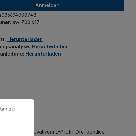
Anmelden
4035694008748
mmer:
sw-700.617
tt:
Herunterladen
ungsanalyse:
Herunterladen
anleitung:
Herunterladen
en zu können.
Mehr Informationen ...
ten zu
ystem mit innovativem L-Profil. Drei bündige