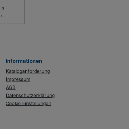
 3
er
 3
 die
ür
iche. Das
Informationen
ten-
f eine
Kataloganforderung
Impressum
ion mit
AGB
rofil.
Datenschutzerklärung
isch
Cookie Einstellungen
en in
dauerhaft
chützt,