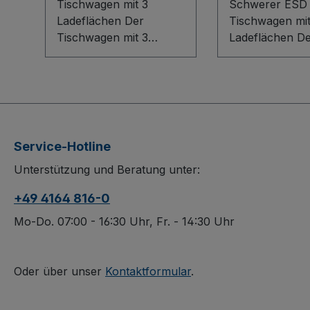
Tischwagen mit 3
Schwerer ESD
Ladeflächen Der
Tischwagen mit
Tischwagen mit 3
Ladeflächen D
Ladeflächen überzeugt
schwere ESD
durch ein durchdachtes
Tischwagen mit
Baukasten-System mit
Ladeflächen ist
innovativem L-Profil in
ideale Lösung f
der Bodenkonstruktion.
sensible
Robuste
Elektronikbere
Service-Hotline
Holzwerkstoffplatten
flexible Baukas
Unterstützung und Beratung unter:
und Etagen aus
System trifft au
Winkelstahl sorgen für
robuste
+49 4164 816-0
Stabilität, die 15 mm
Bodenkonstrukt
hohen Ränder sichern
innovativem L-P
Mo-Do. 07:00 - 16:30 Uhr, Fr. - 14:30 Uhr
Ihr Transportgut. Die
Bündige, elektr
Oberfläche ist dauerhaft
leitfähige
geschützt, schlag- und
Dekorspanplatt
Oder über unser
Kontaktformular
.
kratzfest. Dank der
lichtgrau sind 
spurlosen Bereifung
oberflächenges