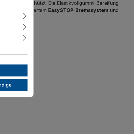
ratzfest geschützt. Die Elastikvollgummi-Bereifung
llen mit patentiertem
EasySTOP-Bremssystem
und
ndige