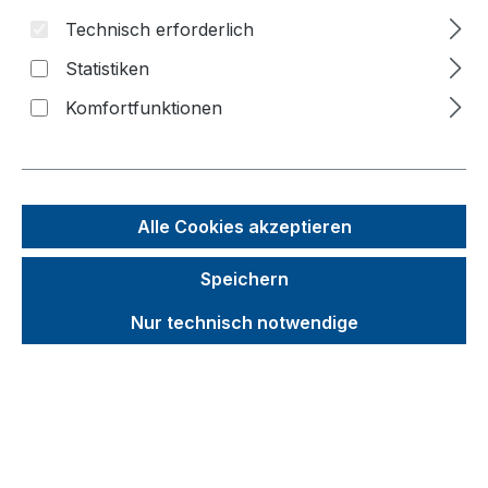
Technisch erforderlich
Bildergalerie überspringen
Statistiken
Komfortfunktionen
Alle Cookies akzeptieren
Speichern
Nur technisch notwendige
Unverbindliche Preisempfehlung (UVP):
456,60 €
Brutto
Netto
Preise inkl. MwSt. inkl. Versandkosten