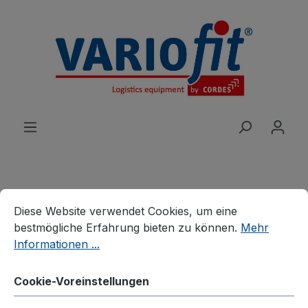
alt springen
Cookie-Voreinstellungen
Diese Website verwendet Cookies, um eine bestmögliche E
Produkte
Wagen
Bügel-/Kastenwagen
Diese Website verwendet Cookies, um eine
Seitenbügelwagen
bestmögliche Erfahrung bieten zu können.
Mehr
Informationen ...
Seitenbügelwagen mit
Holzwänden
Cookie-Voreinstellungen