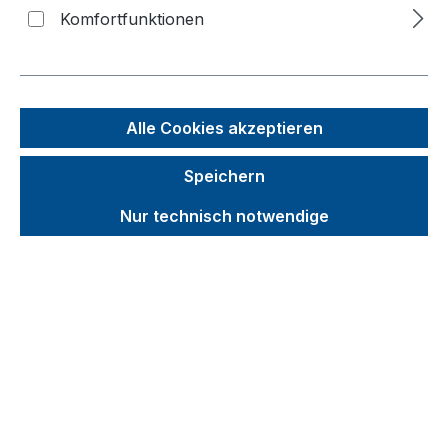
Bildergalerie überspringen
Komfortfunktionen
Alle Cookies akzeptieren
Speichern
Nur technisch notwendige
Unverbindliche Preisempfehlung (UVP):
2.001,74 €
Brutto
Netto
Preise inkl. MwSt. inkl. Versandkosten