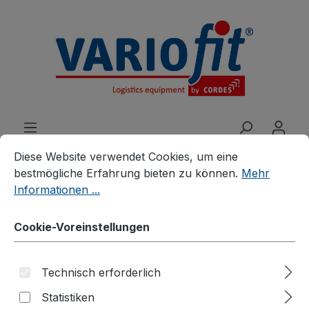
alt springen
Cookie-Voreinstellungen
Diese Website verwendet Cookies, um eine bestmögliche E
Diese Website verwendet Cookies, um eine
bestmögliche Erfahrung bieten zu können.
Mehr
Informationen ...
Produkte
Branchenlösungen
Entsorgung
Cookie-Voreinstellungen
Selbstkipper
Technisch erforderlich
Statistiken