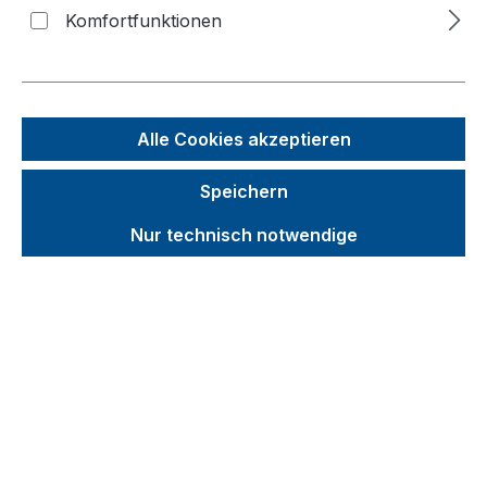
Bildergalerie überspringen
Komfortfunktionen
Alle Cookies akzeptieren
Speichern
Nur technisch notwendige
Unverbindliche Preisempfehlung (UVP):
1.568,04 €
Brutto
Netto
Preise inkl. MwSt. inkl. Versandkosten