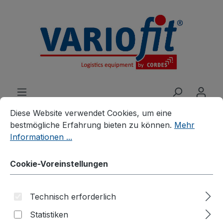
alt springen
Cookie-Voreinstellungen
Diese Website verwendet Cookies, um eine bestmögliche E
Diese Website verwendet Cookies, um eine
bestmögliche Erfahrung bieten zu können.
Mehr
Informationen ...
Produkte
Branchenlösungen
Entsorgung
Cookie-Voreinstellungen
Selbstkipper
Technisch erforderlich
Statistiken