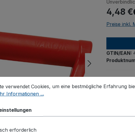
Unverbindli
4,48 €
Preise inkl.
GTIN/EAN:
Produktnu
stellungen
 verwendet Cookies, um eine bestmögliche Erfahrung biet
te verwendet Cookies, um eine bestmögliche Erfahrung bie
r Informationen ...
einstellungen
sch erforderlich