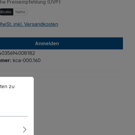
che Preisempfehlung (UVP):
Brutto
Netto
 MwSt. inkl. Versandkosten
Anmelden
4035694008182
mmer:
kca-000.160
en zu können.
Mehr Informationen ...
ten zu