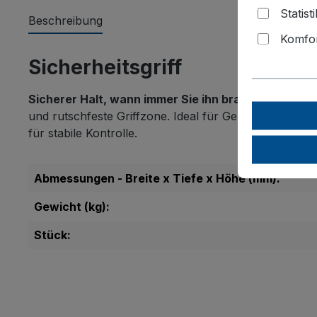
Statist
Beschreibung
Komfor
Sicherheitsgriff
Sicherer Halt, wann immer Sie ihn brauchen:
Der fl
und rutschfeste Griffzone. Ideal für Geländer, Leiter
für stabile Kontrolle.
Abmessungen - Breite x Tiefe x Höhe (mm):
Gewicht (kg):
Stück: