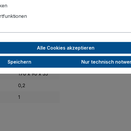
iken
tfunktionen
exible
Sicherheitsgriff
aus weichem PVC bietet dank seines
Alle Cookies akzeptieren
n oder Konstruktionen, bei denen zusätzliche Sicherheit gefr
Speichern
Nur technisch notwe
170 x 90 x 35
0,2
1