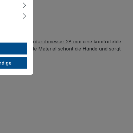
Bügels für Rohrdurchmesser 28 mm
eine komfortable
agt ist. Das softe Material schont die Hände und sorgt
ndige