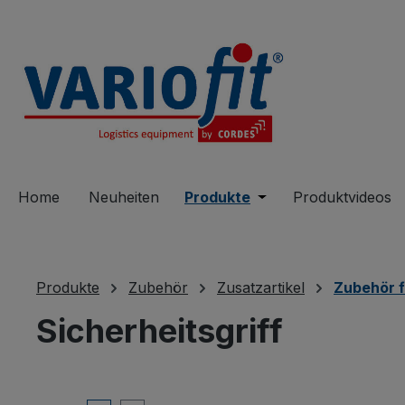
springen
Zur Hauptnavigation springen
Home
Neuheiten
Produkte
Öffne oder Schließe 
Produktvideos
Produkte
Zubehör
Zusatzartikel
Zubehör f
Sicherheitsgriff