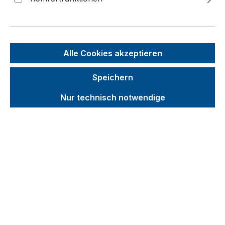
Bildergalerie überspringen
Alle Cookies akzeptieren
Speichern
Nur technisch notwendige
Unverbindliche Preisempfehlung (UVP):
120,96 €
Brutto
Netto
Preise inkl. MwSt. inkl. Versandkosten
auswählen
für Ladefläche - Breite x Tiefe (mm)