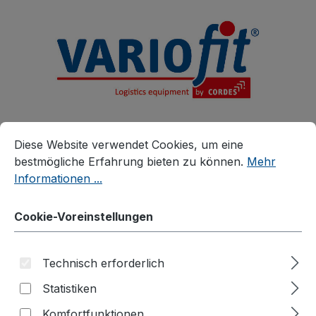
alt springen
Cookie-Voreinstellungen
Diese Website verwendet Cookies, um eine bestmögliche E
Diese Website verwendet Cookies, um eine
bestmögliche Erfahrung bieten zu können.
Mehr
Informationen ...
Produkte
Zubehör
Zusatzartikel
Cookie-Voreinstellungen
Zubehör für Drahtgitter-Etagenwagen
Sperrholzböden für
Technisch erforderlich
Etagenwagen
Statistiken
Komfortfunktionen