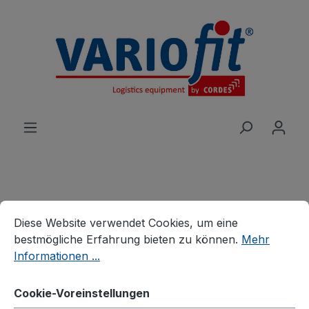
alt springen
Cookie-Voreinstellungen
Produkte
Branchenlösungen
Diese Website verwendet Cookies, um eine bestmögliche E
Diese Website verwendet Cookies, um eine
Stahlflaschenhandling
Stahlflaschenkarren
bestmögliche Erfahrung bieten zu können.
Mehr
Stahlflaschenkarre für 1
Informationen ...
Flaschen a 20, 40 - 50 Ltr.
Cookie-Voreinstellungen