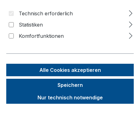
Inhalt
Technisch erforderlich
Statistiken
Bildergalerie überspringen
Komfortfunktionen
Alle Cookies akzeptieren
Speichern
Nur technisch notwendige
Unverbindliche Preisempfehlung (UVP):
194,93 €
Brutto
Netto