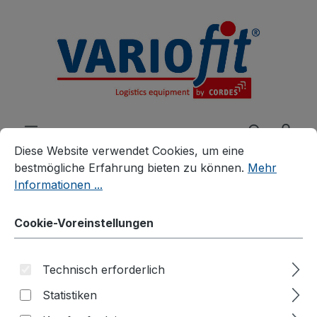
alt springen
Cookie-Voreinstellungen
Diese Website verwendet Cookies, um eine bestmögliche E
Diese Website verwendet Cookies, um eine
bestmögliche Erfahrung bieten zu können.
Mehr
Informationen ...
Produkte
Branchenlösungen
Cookie-Voreinstellungen
Stahlflaschenhandling
Stahlflaschenkarren
Stahlflaschenwagen
Technisch erforderlich
Statistiken