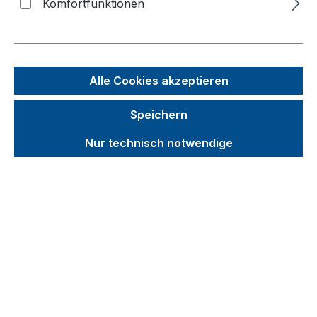
Komfortfunktionen
Bildergalerie überspringen
Alle Cookies akzeptieren
Speichern
Nur technisch notwendige
Unverbindliche Preisempfehlung (UVP):
1.093,13 €
Brutto
Netto
Preise inkl. MwSt. inkl. Versandkosten