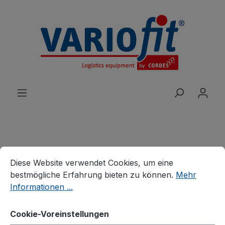
alt springen
Produkte
Karren
Stahlrohrkarren
Cookie-Voreinstellungen
Diese Website verwendet Cookies, um eine bestmögliche E
Diese Website verwendet Cookies, um eine
Stahlrohrkarre mit 2
bestmögliche Erfahrung bieten zu können.
Mehr
Informationen ...
Stützrädern
Cookie-Voreinstellungen