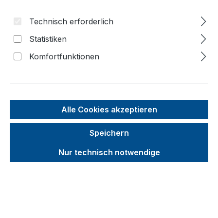
Bildergalerie überspringen
Technisch erforderlich
f
Statistiken
n
Komfortfunktionen
Alle Cookies akzeptieren
Speichern
Nur technisch notwendige
Unverbindliche Preisempfehlung (UVP):
344,06 €
Brutto
Netto
Preise inkl. MwSt. inkl. Versandkosten