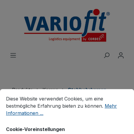
alt springen
Produkte
Karren
Stahlrohrkarren
Cookie-Voreinstellungen
Diese Website verwendet Cookies, um eine bestmögliche E
Diese Website verwendet Cookies, um eine
Stahlrohrkarre mit
bestmögliche Erfahrung bieten zu können.
Mehr
Informationen ...
abklappbarer Schaufel
Cookie-Voreinstellungen