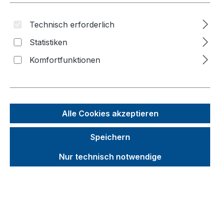
Bildergalerie überspringen
Technisch erforderlich
Statistiken
Komfortfunktionen
Alle Cookies akzeptieren
Speichern
Nur technisch notwendige
Unverbindliche Preisempfehlung (UVP):
300,68 €
Brutto
Netto
Preise inkl. MwSt. inkl. Versandkosten