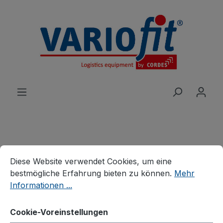
alt springen
Produkte
Karren
Stahlrohrkarren
Cookie-Voreinstellungen
Diese Website verwendet Cookies, um eine bestmögliche E
Diese Website verwendet Cookies, um eine
Stahlrohrkarre mit großer
bestmögliche Erfahrung bieten zu können.
Mehr
Informationen ...
Schaufel
Cookie-Voreinstellungen