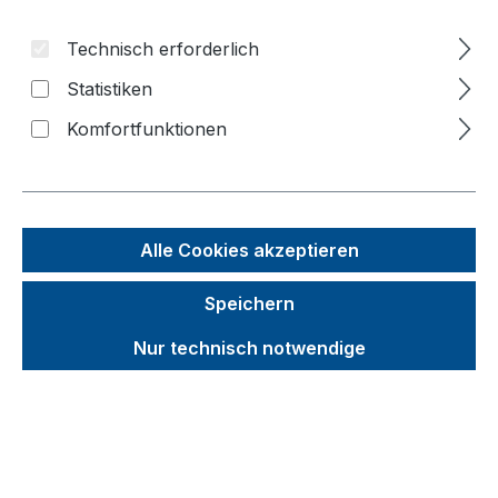
Bildergalerie überspringen
Technisch erforderlich
f
Statistiken
n
Komfortfunktionen
Alle Cookies akzeptieren
Speichern
Nur technisch notwendige
Unverbindliche Preisempfehlung (UVP):
226,65 €
Brutto
Netto
Preise inkl. MwSt. inkl. Versandkosten