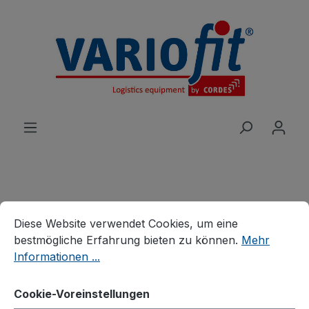
alt springen
Produkte
Karren
Stahlrohrkarren
Cookie-Voreinstellungen
Diese Website verwendet Cookies, um eine bestmögliche E
Diese Website verwendet Cookies, um eine
Stahlrohrkarre mit großer
bestmögliche Erfahrung bieten zu können.
Mehr
Informationen ...
Schaufel
Cookie-Voreinstellungen