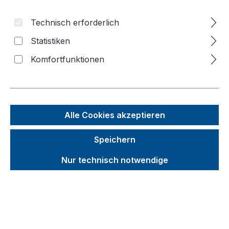
Bildergalerie überspringen
Technisch erforderlich
Statistiken
Komfortfunktionen
Alle Cookies akzeptieren
Speichern
Nur technisch notwendige
Unverbindliche Preisempfehlung (UVP):
196,63 €
Brutto
Netto
Preise inkl. MwSt. inkl. Versandkosten