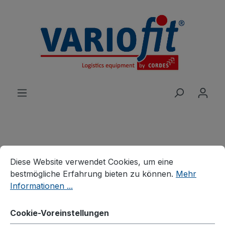
alt springen
Cookie-Voreinstellungen
Diese Website verwendet Cookies, um eine bestmögliche E
Produkte
Karren
Stahlrohrkarren
Diese Website verwendet Cookies, um eine
Stahlrohrkarre mit großer
bestmögliche Erfahrung bieten zu können.
Mehr
Informationen ...
Schaufel
Cookie-Voreinstellungen