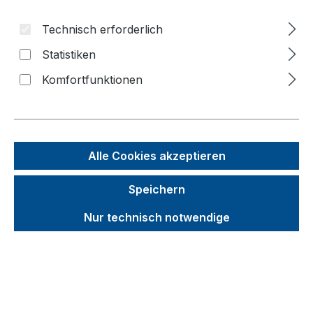
Bildergalerie überspringen
Technisch erforderlich
f
Statistiken
n
Komfortfunktionen
Alle Cookies akzeptieren
Speichern
Nur technisch notwendige
Unverbindliche Preisempfehlung (UVP):
248,30 €
Brutto
Netto
Preise inkl. MwSt. inkl. Versandkosten