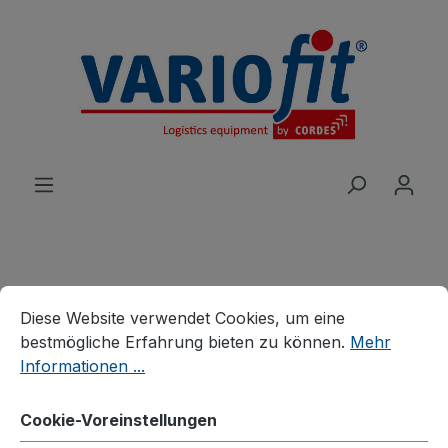
alt springen
Cookie-Voreinstellungen
Diese Website verwendet Cookies, um eine bestmögliche E
Produkte
Karren
Stahlrohrkarren
Diese Website verwendet Cookies, um eine
Stahlrohrkarre
bestmögliche Erfahrung bieten zu können.
Mehr
Informationen ...
Cookie-Voreinstellungen
Bildergalerie überspringen