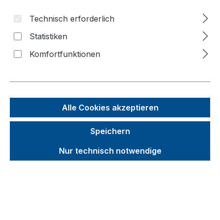
f
Technisch erforderlich
n
Statistiken
Komfortfunktionen
Alle Cookies akzeptieren
Speichern
Unverbindliche Preisempfehlung (UVP):
Nur technisch notwendige
209,71 €
Brutto
Netto
Preise inkl. MwSt. inkl. Versandkosten
auswählen
Radsatz