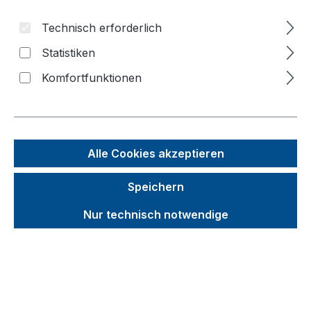
f
Technisch erforderlich
n
Statistiken
Komfortfunktionen
Alle Cookies akzeptieren
Speichern
Unverbindliche Preisempfehlung (UVP):
Nur technisch notwendige
209,71 €
Brutto
Netto
Preise inkl. MwSt. inkl. Versandkosten
auswählen
Radsatz