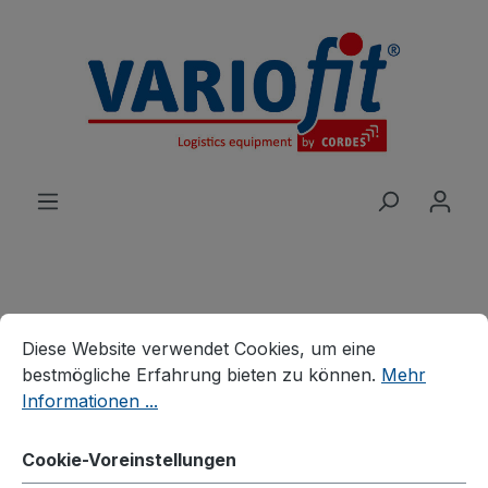
alt springen
Cookie-Voreinstellungen
Diese Website verwendet Cookies, um eine bestmögliche E
Produkte
Karren
Stahlrohrkarren
Diese Website verwendet Cookies, um eine
Stahlrohrkarre
bestmögliche Erfahrung bieten zu können.
Mehr
Informationen ...
Cookie-Voreinstellungen
Bildergalerie überspringen