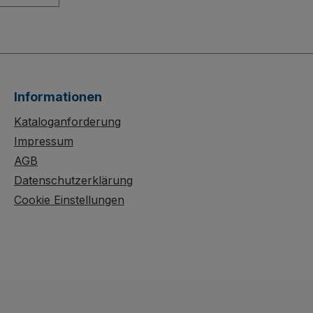
agen mit
ohren
h sein
sten-
ne
Informationen
tion aus
Kataloganforderung
Impressum
chützter
AGB
atte ist
Datenschutzerklärung
tzfest
Cookie Einstellungen
 für den
z.
de Rollen
stischem
en- und
e das
sySTOP-