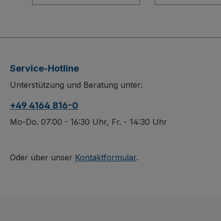
Siebdruckplatte
Schiebebügelw
überzeugt durch ein
senkrechten R
robustes Baukasten-
überzeugt durc
System mit innovativem
flexibles Bauka
L-Profil in der
System und ei
Bodenkonstruktion. Die
robuste
Service-Hotline
Ladefläche und
Bodenkonstruk
Unterstützung und Beratung unter:
Stirnwand aus
Rundrohr. Die
wasserfest verleimtem
Ladefläche aus
+49 4164 816-0
Sperrholz besitzen eine
oberflächenges
rutschhemmende
Holzwerkstoffpl
Mo-Do. 07:00 - 16:30 Uhr, Fr. - 14:30 Uhr
Siebdruckoberfläche,
schlag- und kra
sind dauerhaft
und damit ideal
oberflächengeschützt
täglichen Einsat
Oder über unser
Kontaktformular
.
sowie schlag- und
Spurlos laufen
kratzfest. Dank
aus thermopla
Elastikvollgummi-
Gummi mit Fad
Bereifung auf
Fußschutz sowi
Aluminiumdruckgussfel
patentierte Ea