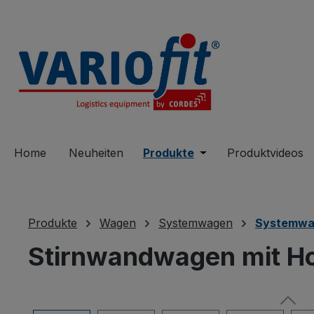
springen
Zur Hauptnavigation springen
Home
Neuheiten
Produkte
Öffne oder Schließe 
Produktvideos
Produkte
Wagen
Systemwagen
Systemwa
Stirnwandwagen mit H