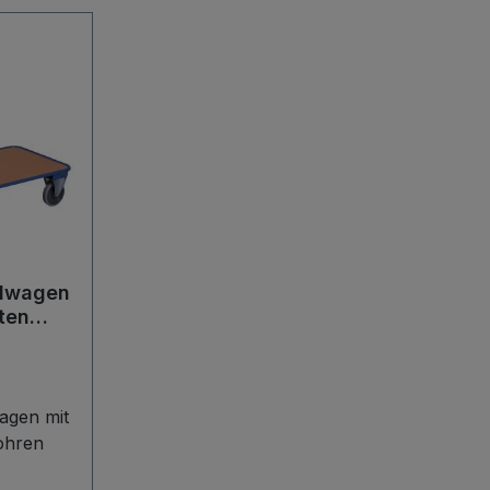
lwagen
ten
agen mit
ohren