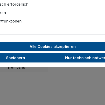
sch erforderlich
1125 x 700 x 1015
iken
1030 x 700
tfunktionen
200
40
Alle Cookies akzeptieren
500
Speichern
Nur technisch notwe
33,0
RAL 7016