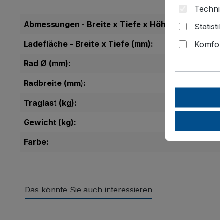
Techni
Abmessungen - Breite x Tiefe x Höhe (mm):
Statist
Ladefläche - Breite x Tiefe (mm):
Komfor
Rad Ø (mm):
Radbreite (mm):
Traglast (kg):
Gewicht (kg):
Farbe:
Das könnte Sie auch interessieren
Produktgalerie überspringen