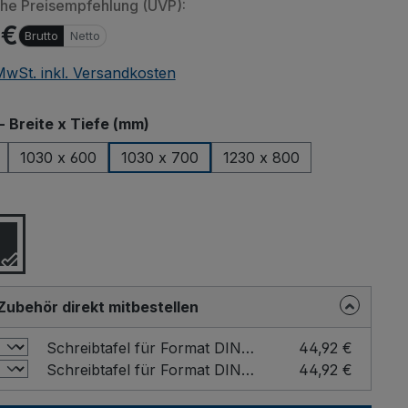
che Preisempfehlung (UVP):
 €
Brutto
Netto
 MwSt. inkl. Versandkosten
auswählen
- Breite x Tiefe (mm)
1030 x 600
1030 x 700
1230 x 800
ählen
Zubehör direkt mitbestellen
Schreibtafel für Format DIN A4 Farbe: Grau / Format: DIN A4 hoch
44,92 €
Schreibtafel für Format DIN A4 Farbe: Grau / Format: DIN A4 quer
44,92 €