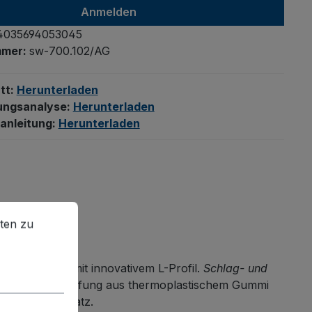
Anmelden
4035694053045
mmer:
sw-700.102/AG
tt:
Herunterladen
ungsanalyse:
Herunterladen
anleitung:
Herunterladen
en zu können.
Mehr Informationen ...
ten zu
onstruktion mit innovativem L-Profil.
Schlag- und
 laufende
Bereifung aus thermoplastischem Gummi
äglichen Einsatz.