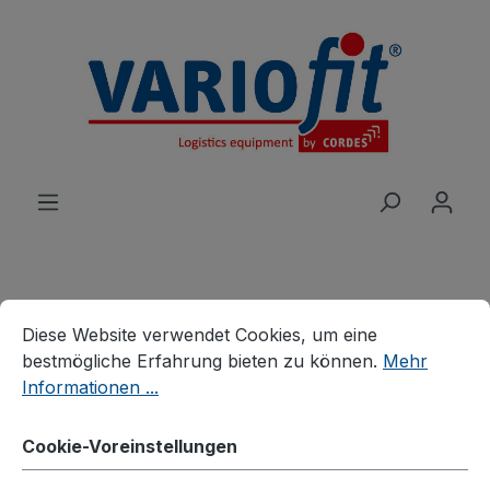
alt springen
Cookie-Voreinstellungen
Diese Website verwendet Cookies, um eine bestmögliche E
Produkte
Wagen
Systemwagen
Diese Website verwendet Cookies, um eine
Systemwagen mit Holzwänden
bestmögliche Erfahrung bieten zu können.
Mehr
Informationen ...
Stirnwandwagen mit Holz
Cookie-Voreinstellungen