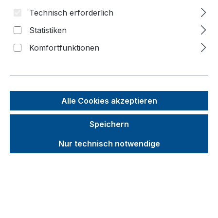
Bildergalerie überspringen
Technisch erforderlich
Statistiken
Komfortfunktionen
Alle Cookies akzeptieren
Speichern
Nur technisch notwendige
Unverbindliche Preisempfehlung (UVP):
338,30 €
Brutto
Netto
Preise inkl. MwSt. inkl. Versandkosten