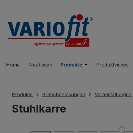
springen
Zur Hauptnavigation springen
Home
Neuheiten
Produkte
Öffne oder Schließe 
Produktvideos
Produkte
Branchenlösungen
Veranstaltungen
Stuhlkarre