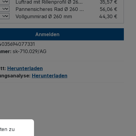
Luftrad mit Rillenprofil Ø 260 mm
35,57 €
Pannensicheres Rad Ø 260 mm
56,06 €
Vollgummirad Ø 260 mm
44,30 €
Anmelden
4035694077331
mmer:
sk-710.029/AG
tt:
Herunterladen
ungsanalyse:
Herunterladen
en zu können.
Mehr Informationen ...
ten zu