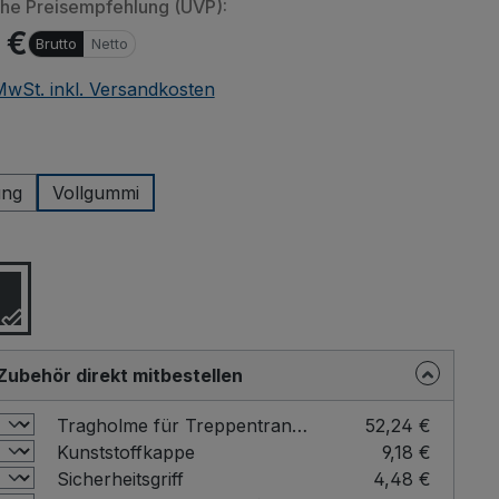
che Preisempfehlung (UVP):
 €
Brutto
Netto
 MwSt. inkl. Versandkosten
wählen
ung
Vollgummi
ählen
Zubehör direkt mitbestellen
Tragholme für Treppentransport (1 Paar) Farbe: RAL 7016
52,24 €
Kunststoffkappe
9,18 €
Sicherheitsgriff
4,48 €