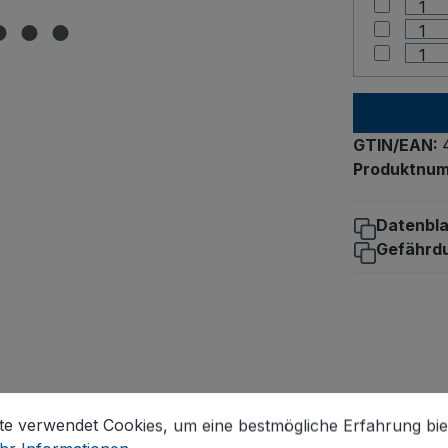
GTIN/EAN:
Produktnu
Datenbla
Gefährd
stellungen
 verwendet Cookies, um eine bestmögliche Erfahrung biet
lentransport
te verwendet Cookies, um eine bestmögliche Erfahrung bie