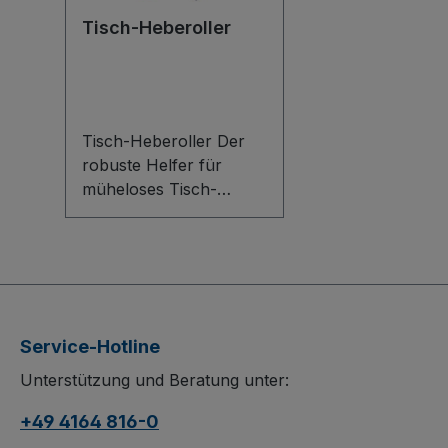
Tisch-Heberoller
Tisch-Heberoller Der
robuste Helfer für
müheloses Tisch-
Handling: Der Tisch-
Heberoller aus stabiler
Stahlschweißkonstrukti
on ermöglicht die
sichere Quer- und
Längsaufnahme von
Service-Hotline
Tischen. Der
Unterstützung und Beratung unter:
umlegbare, arretierbare
Schiebegriff mit PVC-
+49 4164 816-0
Handgriffen und der