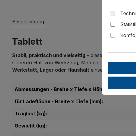
Techni
Beschreibung
Statist
Komfor
Tablett
Stabil, praktisch und vielseitig
– dieses robuste
Tabl
sicheren Halt
von Werkzeug, Materialien oder Haushal
Werkstatt, Lager oder Haushalt
einsetzen.
Abmessungen - Breite x Tiefe x Höhe (mm):
für Ladefläche - Breite x Tiefe (mm):
Traglast (kg):
Gewicht (kg):