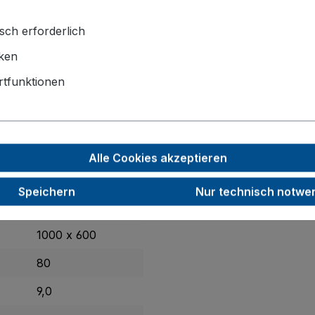
sch erforderlich
iken
tfunktionen
ett
aus 15 mm starker Holzwerkstoffplatte trägt mühelos b
tsutensilien. Dank mitgelieferter Haken, Schrauben und Ho
Alle Cookies akzeptieren
Speichern
Nur technisch notwe
965 x 555 x 45
1000 x 600
80
9,0