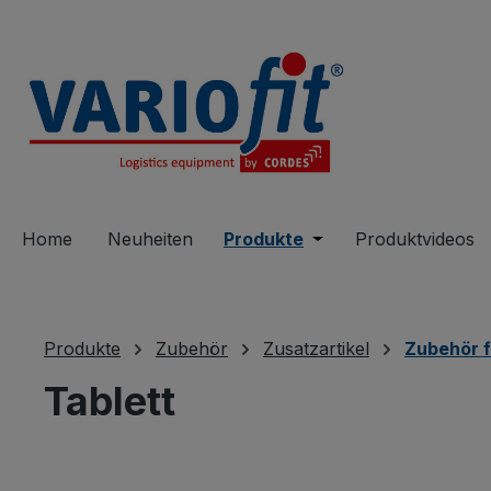
springen
Zur Hauptnavigation springen
Home
Neuheiten
Produkte
Öffne oder Schließe 
Produktvideos
Produkte
Zubehör
Zusatzartikel
Zubehör f
Tablett