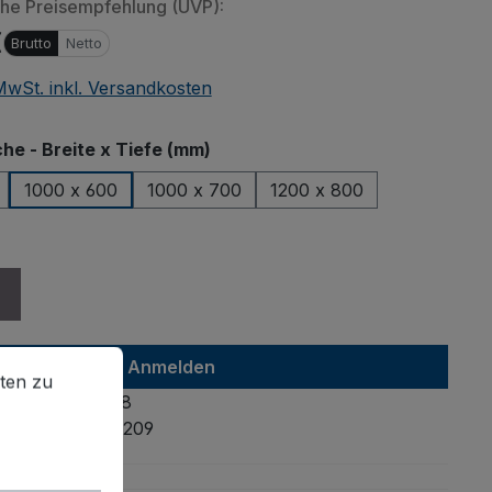
che Preisempfehlung (UVP):
€
Brutto
Netto
 MwSt. inkl. Versandkosten
auswählen
che - Breite x Tiefe (mm)
1000 x 600
1000 x 700
1200 x 800
ählen
en zu können.
Mehr Informationen ...
Anmelden
ten zu
4035694006478
mmer:
zsw-600.209