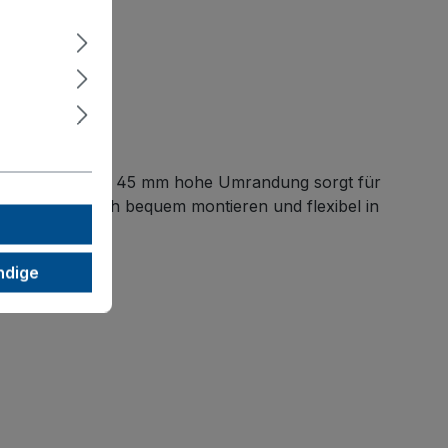
is zu 80 kg. Die 45 mm hohe Umrandung sorgt für
lz lässt es sich bequem montieren und flexibel in
ndige