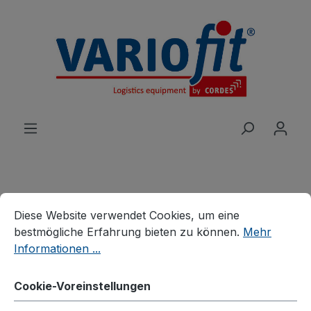
alt springen
Cookie-Voreinstellungen
Diese Website verwendet Cookies, um eine bestmögliche E
Produkte
Wagen
Tischwagen
Diese Website verwendet Cookies, um eine
Leichte Tischwagen
bestmögliche Erfahrung bieten zu können.
Mehr
Informationen ...
Tischwagen mit 2
Ladeflächen
Cookie-Voreinstellungen