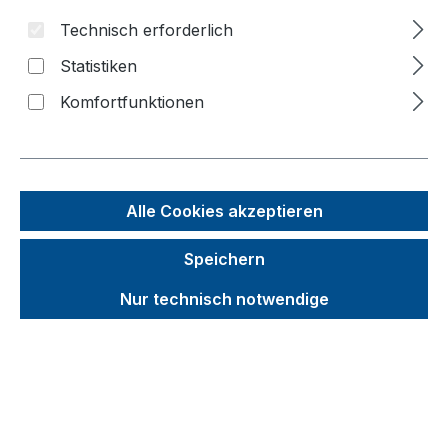
Technisch erforderlich
Bildergalerie überspringen
Statistiken
Komfortfunktionen
Alle Cookies akzeptieren
Speichern
Nur technisch notwendige
Unverbindliche Preisempfehlung (UVP):
348,26 €
Brutto
Netto
Preise inkl. MwSt. inkl. Versandkosten