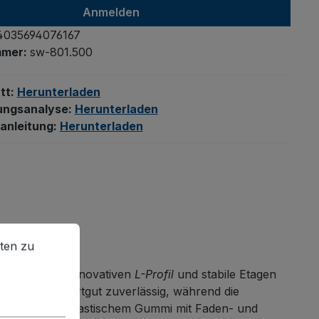
Anmelden
4035694076167
mmer:
sw-801.500
tt:
Herunterladen
ungsanalyse:
Herunterladen
anleitung:
Herunterladen
en zu können.
Mehr Informationen ...
ten zu
struktion im innovativen
L-Profil
und stabile Etagen
en Ihr Transportgut zuverlässig, während die
der aus thermoplastischem Gummi mit Faden- und