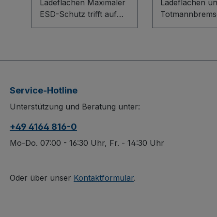
Ladeflächen Maximaler
Ladeflächen u
ESD-Schutz trifft auf
Totmannbremse D
durchdachte
Tischwagen mit
Ergonomie: Der ESD
Ladeflächen u
Tischwagen mit 2
Totmannbremse
Ladeflächen im
Sicherheit, Ko
Baukasten-System
Ordnung in ei
überzeugt mit elektrisch
robusten
Service-Hotline
leitfähiger Ausführung,
Transporthelfer
Unterstützung und Beratung unter:
innovativer L-Profil-
Bodenkonstrukt
Bodenkonstruktion und
innovativem L-P
+49 4164 816-0
lichtgrauen
und Totmannst
Dekorspanplatten.
sorgt für kontro
Mo-Do. 07:00 - 16:30 Uhr, Fr. - 14:30 Uhr
Winkelstahl-Etagen mit
Handling, währ
12 mm Rand, dauerhaft
zusätzliche Gri
oberflächengeschützt,
unterhalb des
Oder über unser
Kontaktformular
.
schlag- und kratzfest,
Schiebebügels 
sorgen für Sicherheit.
ergonomisches
Die spurlosen,
Manövrieren