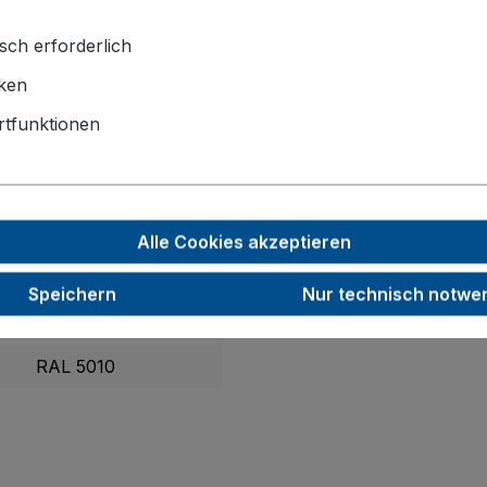
TOP-Bremssystem
und 2 Bockrollen garantieren jederzeit 
sch erforderlich
iken
1325 x 825 x 1010
tfunktionen
1185 x 790
125
30
Alle Cookies akzeptieren
250
Speichern
Nur technisch notwe
45,5
RAL 5010