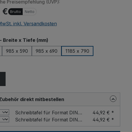
che Preisempfehlung (UVP):
 €
Brutto
Netto
 MwSt. inkl. Versandkosten
auswählen
- Breite x Tiefe (mm)
985 x 590
985 x 690
1185 x 790
ählen
Zubehör direkt mitbestellen
Schreibtafel für Format DIN A4 Farbe: Buche / Format: DIN A4 hoch
44,92 € *
Schreibtafel für Format DIN A4 Farbe: Buche / Format: DIN A4 quer
44,92 € *