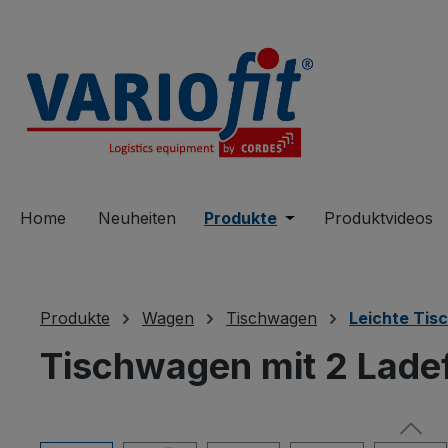
springen
Zur Hauptnavigation springen
Home
Neuheiten
Produkte
Öffne oder Schließe 
Produktvideos
Produkte
Wagen
Tischwagen
Leichte Ti
Tischwagen mit 2 Lade