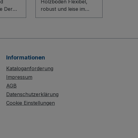
nd
Holzböden Flexibel,
er
robust und leise im
 2
Einsatz: Der
nd
Etagenwagen mit 2
 vereint
Holzböden überzeugt
mfort und
durch sein Baukasten-
nem
System mit innovativem
L-Profil. Die Holzböden
Informationen
. Die
lassen sich im 120-mm-
ion mit
Raster waagerecht oder
Kataloganforderung
rofil
mit 15° Neigung
Impressum
euerung
einhängen und besitzen
AGB
lliertes
längsseitig einen 15-
Datenschutzerklärung
end der
mm-Rand für sicheren
Cookie Einstellungen
ffbügel
Transport. Der fest
verschweißte
ein
Rohrschiebegriff, die
dauerhaft
oberflächengeschützte,