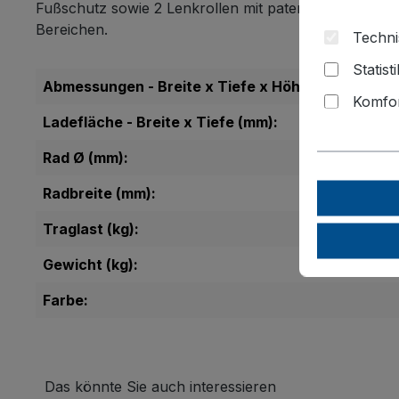
Fußschutz sowie 2 Lenkrollen mit patentiertem
EasyS
Bereichen.
Techni
Statist
Abmessungen - Breite x Tiefe x Höhe (mm):
Komfor
Ladefläche - Breite x Tiefe (mm):
Rad Ø (mm):
Radbreite (mm):
Traglast (kg):
Gewicht (kg):
Farbe:
Das könnte Sie auch interessieren